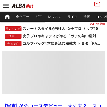
全ツアー
ギア
レッスン
ライフ
漫画
ゴルフ
メルマガ登録
スカートスタイルが美しい女子プロ トップ10
ランキング
女子プロやキャディがやる「ガチの熱中症対策」
注目！
ゴルフバッグ4本飲み込む積載力 トヨタ「RAV4」
チェック
[写真] そのコースデビュー、大丈夫？ スコ