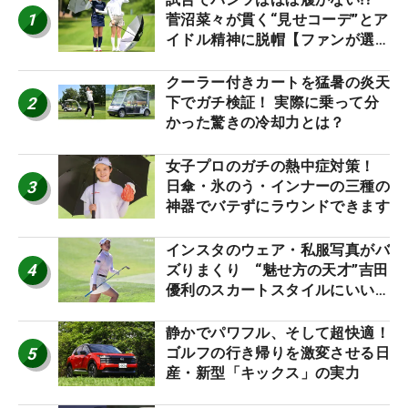
1
菅沼菜々が貫く“見せコーデ”とア
イドル精神に脱帽【ファンが選ぶ
神10】
クーラー付きカートを猛暑の炎天
2
下でガチ検証！ 実際に乗って分
かった驚きの冷却力とは？
女子プロのガチの熱中症対策！
3
日傘・氷のう・インナーの三種の
神器でバテずにラウンドできます
インスタのウェア・私服写真がバ
4
ズりまくり “魅せ方の天才”吉田
優利のスカートスタイルにいい
ね！【ファンが選ぶ神10】
静かでパワフル、そして超快適！
5
ゴルフの行き帰りを激変させる日
産・新型「キックス」の実力