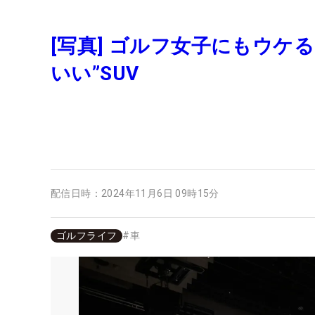
[写真] ゴルフ女子にもウケ
いい”SUV
配信日時：
2024年11月6日 09時15分
ゴルフライフ
#
車