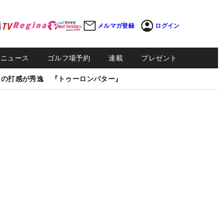
メルマガ登録
ログイン
Sニュース
ゴルフ場予約
連載
プレゼント
しの打感が秀逸 『トゥーロンパター』