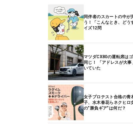
同伴者のスカートの中が
う！「こんなとき、どう
イズ12問
マツダCX80の運転席は
同じ！ 「アドレスが大事
いていた
女子プロテスト合格の青
子、水木春花らネクヒロ
の”勝負ギア”は何だ？