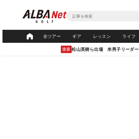
全ツアー
ギア
レッスン
ライフ
松山英樹ら出場 米男子リーダー
注目