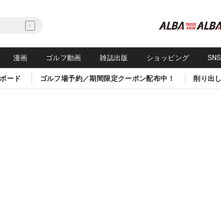
漫画
ゴルフ動画
雑誌出版
ショッピング
SN
ボード
ゴルフ場予約／期間限定クーポン配布中！
削り出