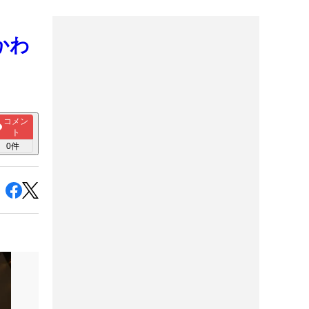
かわ
コメン
ト
0
件