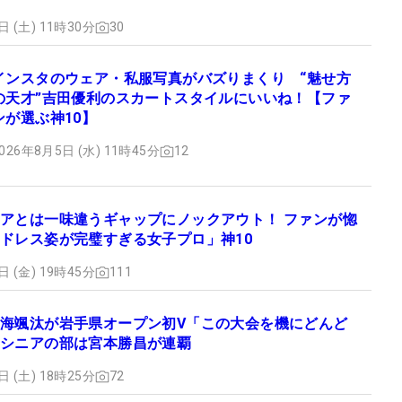
日 (土) 11時30分
30
インスタのウェア・私服写真がバズりまくり “魅せ方
の天才”吉田優利のスカートスタイルにいいね！【ファ
ンが選ぶ神10】
026年8月5日 (水) 11時45分
12
アとは一味違うギャップにノックアウト！ ファンが惚
ドレス姿が完璧すぎる女子プロ」神10
日 (金) 19時45分
111
海颯汰が岩手県オープン初V「この大会を機にどんど
シニアの部は宮本勝昌が連覇
日 (土) 18時25分
72