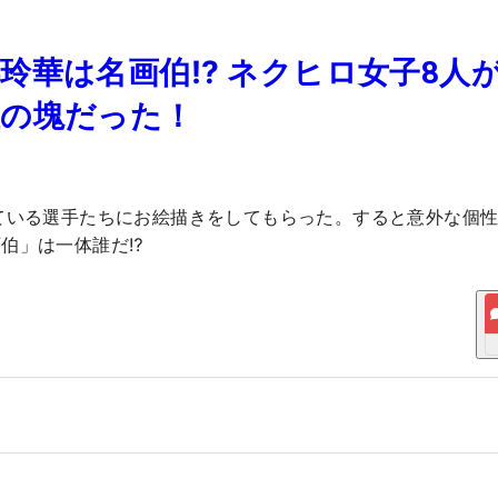
玲華は名画伯⁉ ネクヒロ女子8人
性の塊だった！
ている選手たちにお絵描きをしてもらった。すると意外な個
伯」は一体誰だ⁉