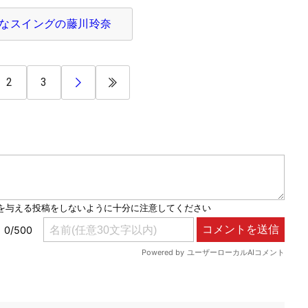
なスイングの藤川玲奈
2
3