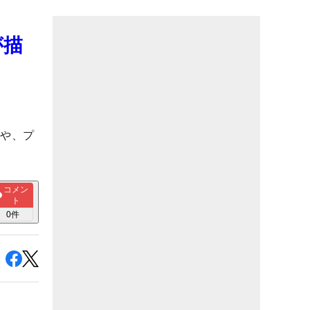
が描
性や、プ
コメン
ト
0
件