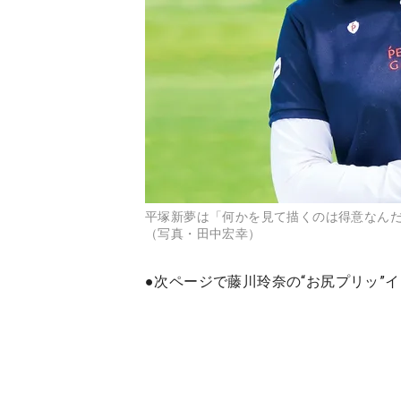
平塚新夢は「何かを見て描くのは得意なん
（写真・田中宏幸）
●次ページで
藤川玲奈の“お尻プリッ”