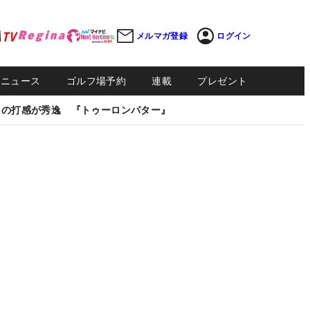
メルマガ登録
ログイン
Sニュース
ゴルフ場予約
連載
プレゼント
しの打感が秀逸 『トゥーロンパター』