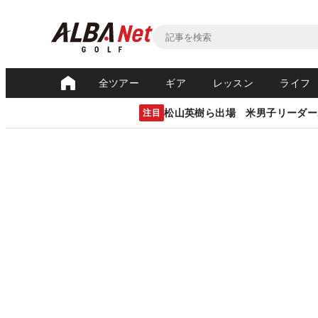
全ツアー
ギア
レッスン
ライフ
松山英樹ら出場 米男子リーダー
注目