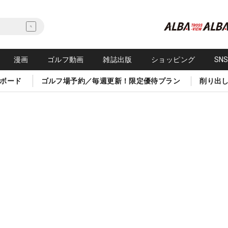
漫画
ゴルフ動画
雑誌出版
ショッピング
SN
ボード
ゴルフ場予約／毎週更新！限定優待プラン
削り出