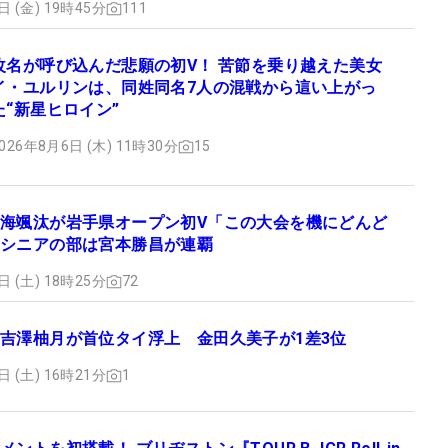
日 (金) 19時45分
111
改名が呼び込んだ悲願の初V！ 苦節を乗り越えた美女
イ・ユルリンは、同姓同名7人の混戦から這い上がっ
た“新星ヒロイン”
026年8月6日 (木) 11時30分
15
海颯汰が岩手県オープン初V「この大会を機にどんど
シニアの部は宮本勝昌が連覇
日 (土) 18時25分
72
吉澤柚月が首位タイ浮上 金田久美子が1差3位
日 (土) 16時21分
1