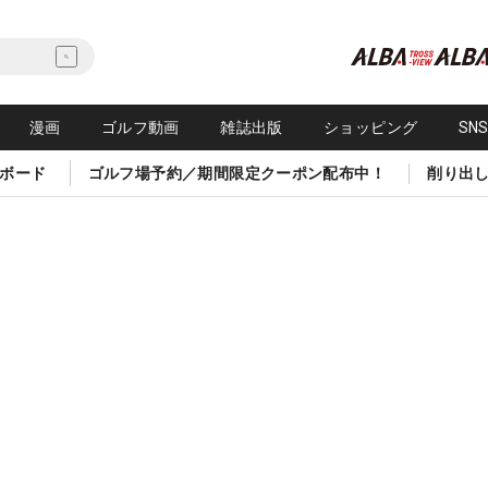
漫画
ゴルフ動画
雑誌出版
ショッピング
SN
ボード
ゴルフ場予約／期間限定クーポン配布中！
削り出