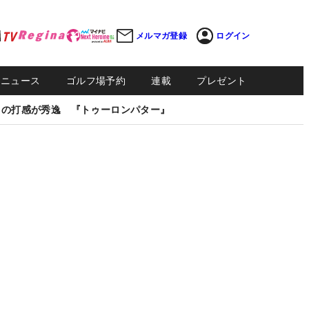
メルマガ登録
ログイン
Sニュース
ゴルフ場予約
連載
プレゼント
しの打感が秀逸 『トゥーロンパター』