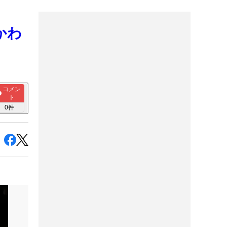
かわ
コメン
ト
0
件