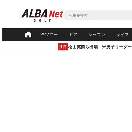
全ツアー
ギア
レッスン
ライフ
松山英樹ら出場 米男子リーダー
注目