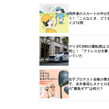
同伴者のスカートの中が
う！「こんなとき、どう
イズ12問
マツダCX80の運転席は
同じ！ 「アドレスが大事
いていた
女子プロテスト合格の青
子、水木春花らネクヒロ
の”勝負ギア”は何だ？