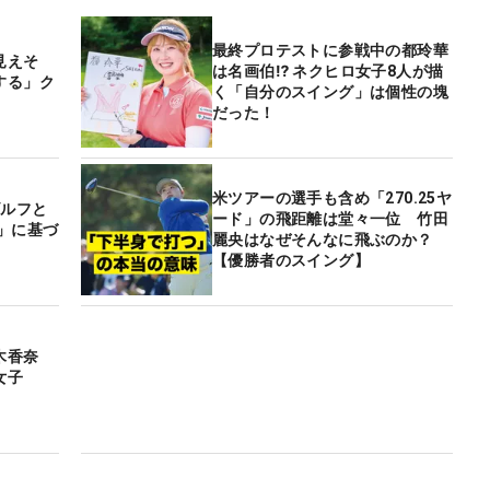
最終プロテストに参戦中の都玲華
見えそ
は名画伯⁉ ネクヒロ女子8人が描
する」ク
く「自分のスイング」は個性の塊
だった！
米ツアーの選手も含め「270.25ヤ
ゴルフと
ード」の飛距離は堂々一位 竹田
」に基づ
麗央はなぜそんなに飛ぶのか？
【優勝者のスイング】
木香奈
女子