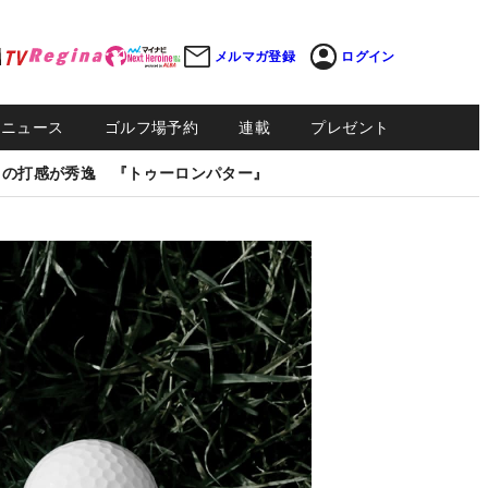
メルマガ登録
ログイン
Sニュース
ゴルフ場予約
連載
プレゼント
しの打感が秀逸 『トゥーロンパター』