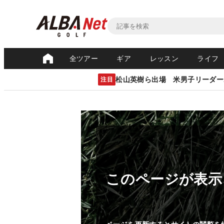
全ツアー
ギア
レッスン
ライフ
松山英樹ら出場 米男子リーダー
注目
このページが表示