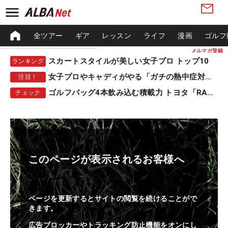
全ツアー
ギア
レッスン
ライフ
漫画
ゴルフ
メルマガ登録
スカートスタイルが美しい女子プロ トップ10
ランキング
女子プロやキャディがやる「ガチの熱中症対策」
注目！
ゴルフバッグ4本飲み込む積載力 トヨタ「RAV4」
チェック
このページが表示されるお客様へ
ページを更新するとサイトの閲覧を続けることがで
きます。
広告ブロッカーやトラッキング防止機能をオンにし