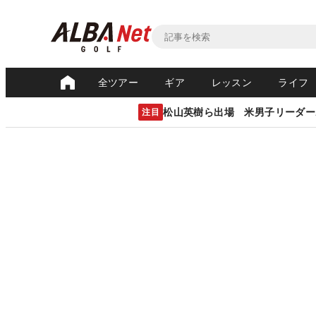
全ツアー
ギア
レッスン
ライフ
松山英樹ら出場 米男子リーダー
注目