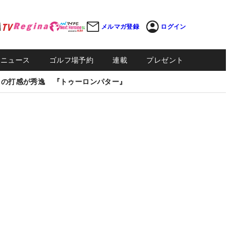
メルマガ登録
ログイン
Sニュース
ゴルフ場予約
連載
プレゼント
しの打感が秀逸 『トゥーロンパター』