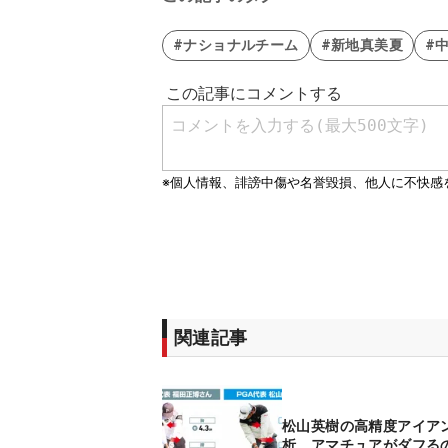
#ナショナルチーム
#新地真美夏
#
関連記事
松山英樹の高精度アイアン
析 アマチュアがダフる