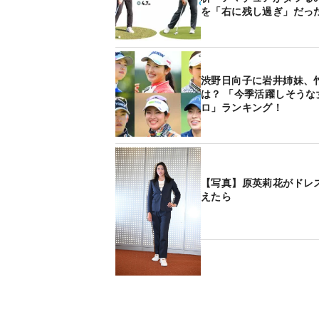
を「右に残し過ぎ」だっ
渋野日向子に岩井姉妹、
は？ 「今季活躍しそうな
ロ」ランキング！
【写真】原英莉花がドレ
えたら