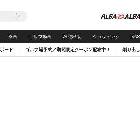
漫画
ゴルフ動画
雑誌出版
ショッピング
SN
ボード
ゴルフ場予約／期間限定クーポン配布中！
削り出