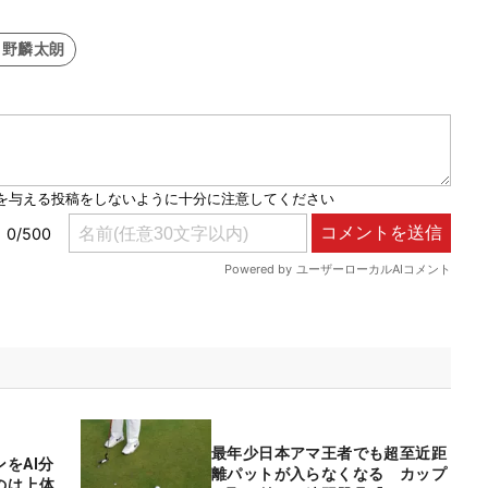
中野麟太朗
最年少日本アマ王者でも超至近距
をAI分
離パットが入らなくなる カップ
のは上体