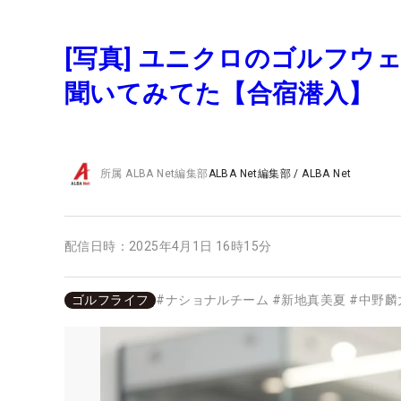
[写真] ユニクロのゴルフウ
聞いてみてた【合宿潜入】
所属
ALBA Net編集部
ALBA Net編集部
/
ALBA Net
配信日時：
2025年4月1日 16時15分
ゴルフライフ
#
ナショナルチーム
#
新地真美夏
#
中野麟