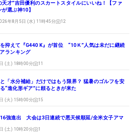
の天才”吉田優利のスカートスタイルにいいね！【ファ
ンが選ぶ神10】
026年8月5日 (水) 11時45分
12
を抑えて『G440 K』が首位 “10Ｋ”人気は未だに継続
ギアランキング
日 (土) 18時00分
11
と「水分補給」だけではもう限界？ 猛暑のゴルフを安
る“進化形ギア”に頼るときが来た
日 (火) 15時00分
15
16強進出 大会は3日連続で悪天候順延/全米女子アマ
日 (土) 10時20分
1