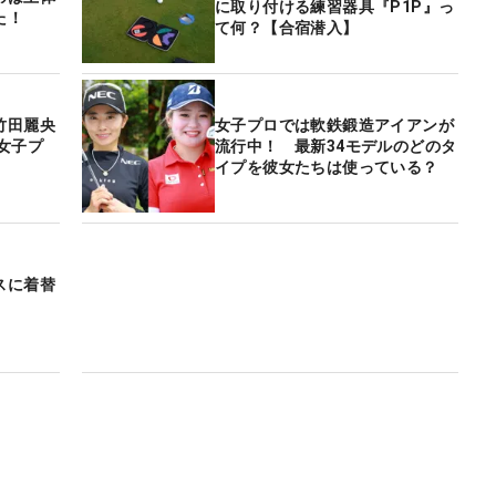
に取り付ける練習器具『P1P』っ
た！
て何？【合宿潜入】
竹田麗央
女子プロでは軟鉄鍛造アイアンが
女子プ
流行中！ 最新34モデルのどのタ
イプを彼女たちは使っている？
スに着替