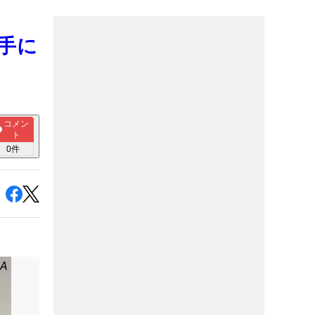
選手に
コメン
ト
0
件