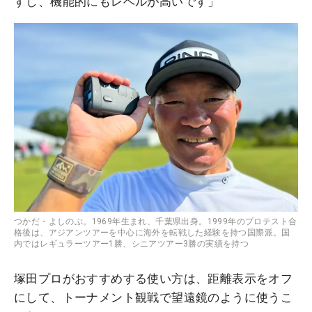
すし、機能的にもレベルが高いです」
つかだ・よしのぶ。1969年生まれ、千葉県出身。1999年のプロテスト合
格後は、アジアンツアーを中心に海外を転戦した経験を持つ国際派。国
内ではレギュラーツアー1勝、シニアツアー3勝の実績を持つ
塚田プロがおすすめする使い方は、距離表示をオフ
にして、トーナメント観戦で望遠鏡のように使うこ