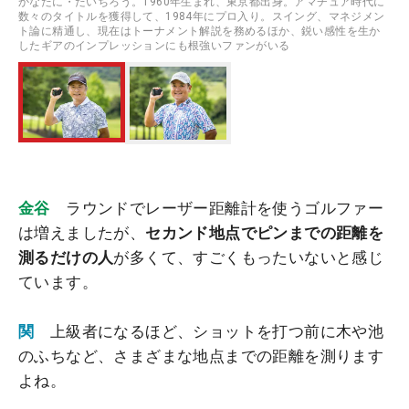
かなたに・たいちろう。1960年生まれ、東京都出身。アマチュア時代に
数々のタイトルを獲得して、1984年にプロ入り。スイング、マネジメン
ト論に精通し、現在はトーナメント解説を務めるほか、鋭い感性を生か
したギアのインプレッションにも根強いファンがいる
金谷
ラウンドでレーザー距離計を使うゴルファー
は増えましたが、
セカンド地点でピンまでの距離を
測るだけの人
が多くて、すごくもったいないと感じ
ています。
関
上級者になるほど、ショットを打つ前に木や池
のふちなど、さまざまな地点までの距離を測ります
よね。