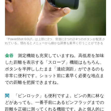
『PowerShot GOLF』は上部に2つ、背面に2つの計4つのボタンが配置さ
れている。慣れるとメニューから細かな調整も素早く行うことができる
金谷
測定機能も充実していますね。高低差を加味
した距離を表示する「スロープ」機能はもちろん、
ボタンを半押ししたまま「連続測距」ができるのも
非常に便利です。ショット前に素早く必要な地点ま
での距離を把握できますね。
関
「ピンロック」も便利ですよ。ピンの奥に林な
どがあっても、一番手前にあるピンフラッグまでの
距離を正確に測ってくれる機能です。あと個人的に