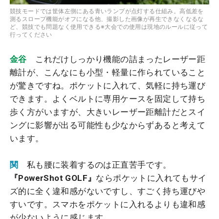
競技モードでは筐体左側にある青いランプが点灯する仕組み。高低差を
測るスロープ機能がオフになる他、撮影した画像が再生できなくなるな
ど、競技でも問題なく使用できる※大会での使用は現地のルールに従って
行ってください
金谷
これだけしっかり機能の詰まったレーザー距
離計が、こんなにも小型・軽量に作られていること
が驚きですね。ポケットに入れて、気軽に持ち運び
できます。よくベルトに専用ケースを固定して持ち
歩く方がいますが、大きいレーザー距離計だとスイ
ングに影響が出る可能性も少なからずあると考えて
います。
関
私も腰に装着するのは正直苦手です。
『PowerShot GOLF』
ならポケットに入れてもサイ
ズ的に全く違和感がないですし、すごく持ち運びや
すいです。スマホをポケットに入れるよりも違和感
が少ないように感じます。