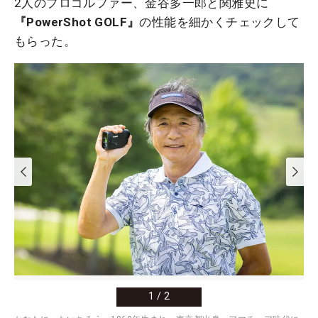
2人のプロゴルファー、金谷多一郎と関雅史に
『PowerShot GOLF』
の性能を細かくチェックして
もらった。
1
/
2