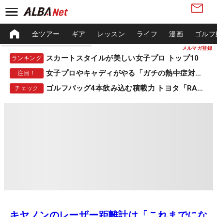
全ツアー
ギア
レッスン
ライフ
漫画
ゴルフ
メルマガ登録
スカートスタイルが美しい女子プロ トップ10
ランキング
女子プロやキャディがやる「ガチの熱中症対策」
注目！
ゴルフバッグ4本飲み込む積載力 トヨタ「RAV4」
チェック
キヤノンのレーザー距離計は「これまでにな