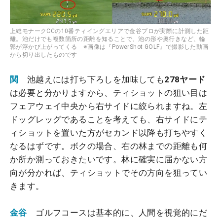
上総モナークCCの10番ティイングエリアで金谷プロが実際に計測した距
離。池だけでも複数箇所の距離を知ることで、池の形や奥行きなど、輪
郭が浮かび上がってくる ※画像は『PowerShot GOLF』で撮影した動画
から切り出したものです
関
池越えには打ち下ろしを加味しても
278ヤード
は必要と分かりますから、ティショットの狙い目は
フェアウェイ中央から右サイドに絞られますね。左
ドッグレッグであることを考えても、右サイドにテ
ィショットを置いた方がセカンド以降も打ちやすく
なるはずです。ボクの場合、右の林までの距離も何
か所か測っておきたいです。林に確実に届かない方
向が分かれば、ティショットでその方向を狙ってい
きます。
金谷
ゴルフコースは基本的に、人間を視覚的にだ