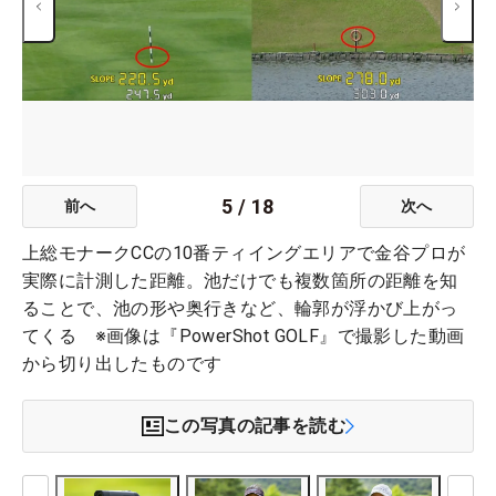
5
/
18
前へ
次へ
上総モナークCCの10番ティイングエリアで金谷プロが
実際に計測した距離。池だけでも複数箇所の距離を知
ることで、池の形や奥行きなど、輪郭が浮かび上がっ
てくる ※画像は『PowerShot GOLF』で撮影した動画
から切り出したものです
この写真の記事を読む