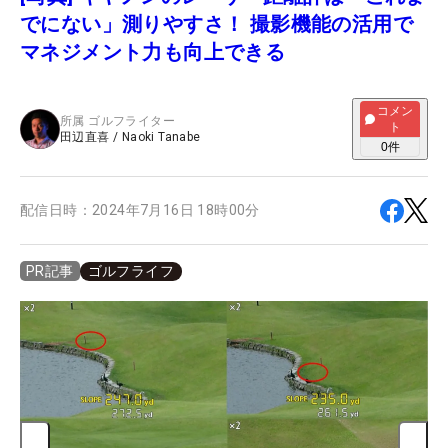
でにない」測りやすさ！ 撮影機能の活用で
マネジメント力も向上できる
コメン
所属
ゴルフライター
ト
田辺直喜
/
Naoki Tanabe
0
件
配信日時：
2024年7月16日 18時00分
ゴルフライフ
PR記事