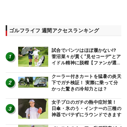
ゴルフライフ 週間アクセスランキング
試合でパンツはほぼ履かない⁉
1
菅沼菜々が貫く“見せコーデ”とア
イドル精神に脱帽【ファンが選ぶ
神10】
クーラー付きカートを猛暑の炎天
2
下でガチ検証！ 実際に乗って分
かった驚きの冷却力とは？
女子プロのガチの熱中症対策！
3
日傘・氷のう・インナーの三種の
神器でバテずにラウンドできます