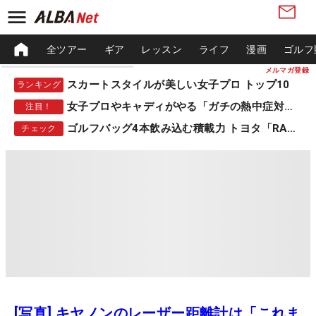
全ツアー
ギア
レッスン
ライフ
漫画
ゴルフ
メルマガ登録
スカートスタイルが美しい女子プロ トップ10
ランキング
女子プロやキャディがやる「ガチの熱中症対策」
注目！
ゴルフバッグ4本飲み込む積載力 トヨタ「RAV4」
チェック
[写真] キヤノンのレーザー距離計は「これま