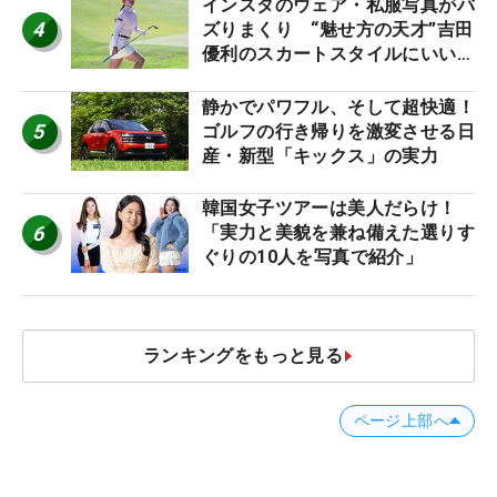
インスタのウェア・私服写真がバ
4
ズりまくり “魅せ方の天才”吉田
優利のスカートスタイルにいい
ね！【ファンが選ぶ神10】
静かでパワフル、そして超快適！
5
ゴルフの行き帰りを激変させる日
産・新型「キックス」の実力
韓国女子ツアーは美人だらけ！
6
「実力と美貌を兼ね備えた選りす
ぐりの10人を写真で紹介」
ランキングをもっと見る
ページ上部へ