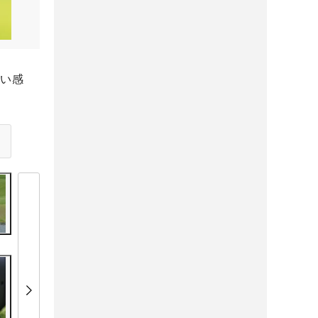
、
鋭い感