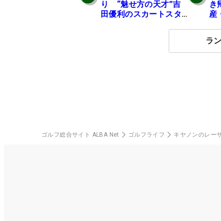
り “魅せ方の天才”吉
き
田優利のスカートスタ
産
イルにいいね！【ファ
の
ンが選ぶ神10】
ラ
ゴルフ総合サイト ALBA Net
ゴルフライフ
キヤノンのレー