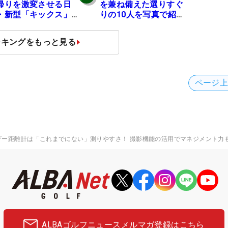
帰りを激変させる日
を兼ね備えた選りすぐ
・新型「キックス」
りの10人を写真で紹
実力
介」
ンキングをもっと見る
ページ
ザー距離計は「これまでにない」測りやすさ！ 撮影機能の活用でマネジメント力
ALBAゴルフニュース
メルマガ登録はこちら