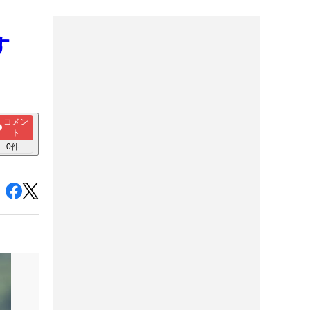
す
コメン
ト
0
件