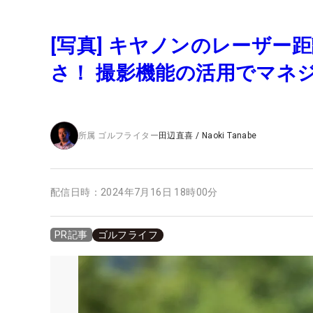
[写真] キヤノンのレーザ
さ！ 撮影機能の活用でマネ
所属
ゴルフライター
田辺直喜
/
Naoki Tanabe
配信日時：
2024年7月16日 18時00分
ゴルフライフ
PR記事