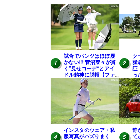
試合でパンツはほぼ履
ク
かない⁉ 菅沼菜々が貫
猛
1
2
く“見せコーデ”とアイ
証
ドル精神に脱帽【ファ
っ
ンが選ぶ神10】
は
インスタのウェア・私
静
服写真がバズりまく
て
4
5