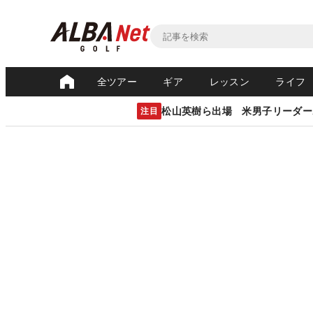
全ツアー
ギア
レッスン
ライフ
松山英樹ら出場 米男子リーダー
注目