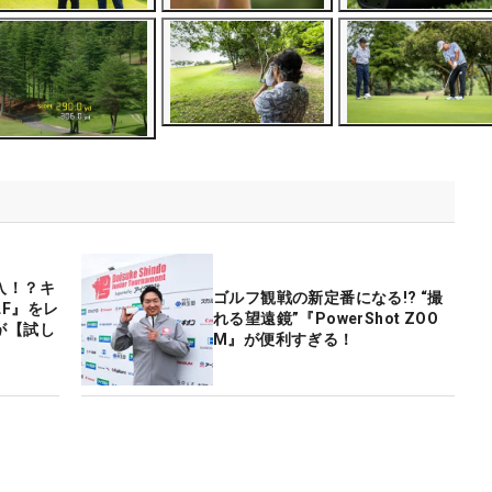
入！？キ
ゴルフ観戦の新定番になる!? “撮
OLF』をレ
れる望遠鏡”『PowerShot ZOO
が【試し
M』が便利すぎる！