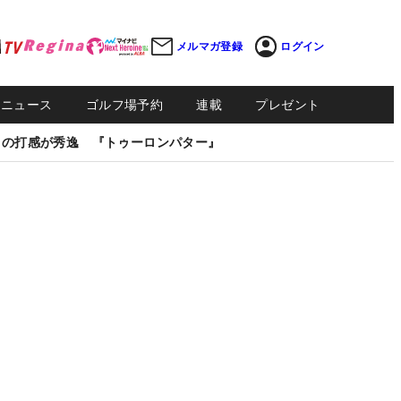
メルマガ登録
ログイン
Sニュース
ゴルフ場予約
連載
プレゼント
しの打感が秀逸 『トゥーロンパター』