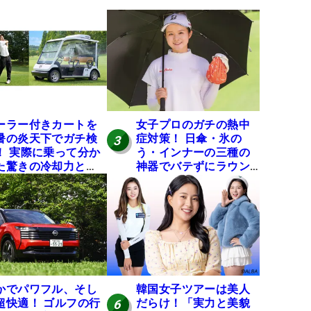
ーラー付きカートを
女子プロのガチの熱中
暑の炎天下でガチ検
症対策！ 日傘・氷の
3
！ 実際に乗って分か
う・インナーの三種の
た驚きの冷却力と
神器でバテずにラウン
？
ドできます
かでパワフル、そし
韓国女子ツアーは美人
超快適！ ゴルフの行
だらけ！「実力と美貌
6