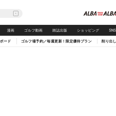
漫画
ゴルフ動画
雑誌出版
ショッピング
SN
ボード
ゴルフ場予約／毎週更新！限定優待プラン
削り出