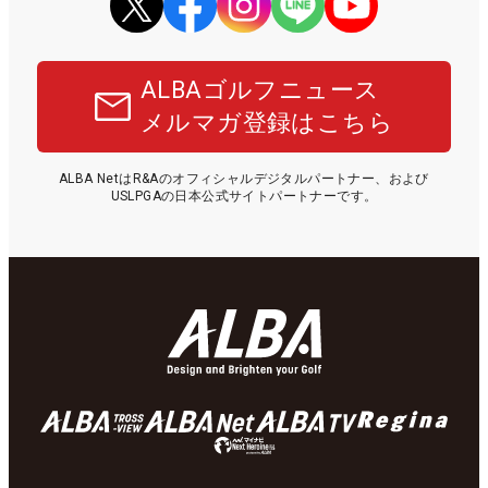
ALBAゴルフニュース
メルマガ登録はこちら
ALBA NetはR&Aのオフィシャルデジタルパートナー、および
USLPGAの日本公式サイトパートナーです。