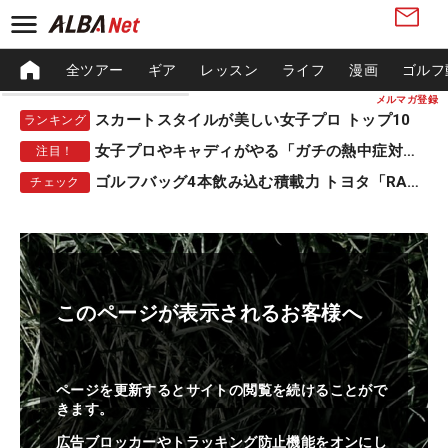
全ツアー
ギア
レッスン
ライフ
漫画
ゴルフ
メルマガ登録
スカートスタイルが美しい女子プロ トップ10
ランキング
女子プロやキャディがやる「ガチの熱中症対策」
注目！
ゴルフバッグ4本飲み込む積載力 トヨタ「RAV4」
チェック
このページが表示されるお客様へ
ページを更新するとサイトの閲覧を続けることがで
きます。
広告ブロッカーやトラッキング防止機能をオンにし