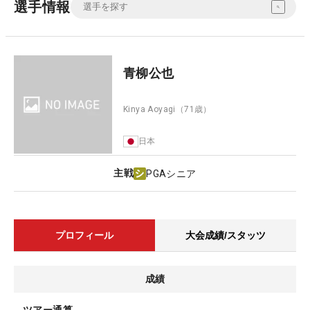
選手情報
青柳公也
Kinya Aoyagi
（71歳）
日本
主戦
PGAシニア
プロフィール
大会成績/スタッツ
成績