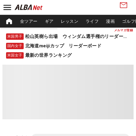
全ツアー
ギア
レッスン
ライフ
漫画
ゴルフ
メルマガ登録
松山英樹ら出場 ウィンダム選手権のリーダーボード
米国男子
北海道meijiカップ リーダーボード
国内女子
最新の世界ランキング
米国女子