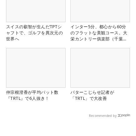
スイスの叡智が生んだTPTシ
インター5分、都心から60分
ャフトで、ゴルフを異次元の
のフラットな美観コース。大
世界へ
栄カントリー俱楽部（千葉
県）
仲宗根澄香が平均パット数
パターこじらせ記者が
『TRTL』で6人抜き！
「TRTL」で大改善
Recommended by