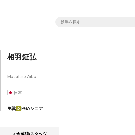
相羽鉦弘
Masahiro Aiba
日本
主戦
PGAシニア
大会成績/スタッツ