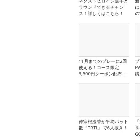
ネクストヒロイン選手と
新
ラウンドできるチャン
は
ス！詳しくはこちら！
の
11月までのプレーに2回
プ
使える！コース限定
F
3,500円クーポン配布
購
中！
仲宗根澄香が平均パット
「
数『TRTL』で6人抜き！
＆
G