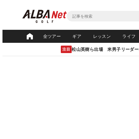
全ツアー
ギア
レッスン
ライフ
松山英樹ら出場 米男子リーダー
注目