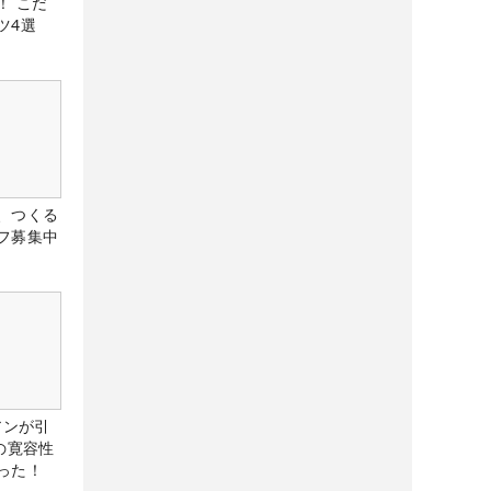
！ こだ
ツ4選
、つくる
フ募集中
アンが引
の寛容性
った！