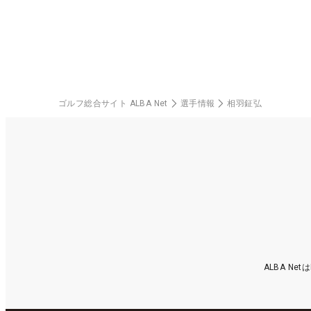
料
ゴルフ総合サイト ALBA Net
選手情報
相羽鉦弘
ALBA N