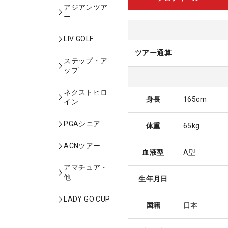
アジアンツア
ー
LIV GOLF
ツアー通算
ステップ・ア
ップ
ネクストヒロ
身長
165cm
イン
PGAシニア
体重
65kg
ACNツアー
血液型
A型
アマチュア・
他
生年月日
LADY GO CUP
国籍
日本