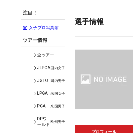
注目！
選手情報
女子プロ写真館
ツアー情報
全ツアー
JLPGA
国内女子
JGTO
国内男子
LPGA
米国女子
PGA
米国男子
DPワ
欧州男子
ールド
プロフィール