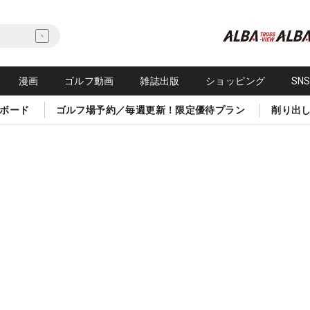
漫画
ゴルフ動画
雑誌出版
ショッピング
SN
ボード
ゴルフ場予約／毎週更新！限定優待プラン
削り出