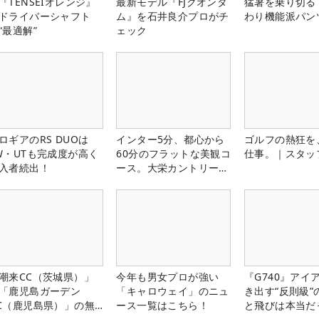
『TENSEIオレンジ』
最新モデル『FJクオンタ
猛暑を乗り切る
ドライバーシャフト
ム』を石井良介プロがチ
わり機能派パン
“最適解”
ェック
ロギアのRS DUOは
インター5分、都心から
ゴルフの熱狂を
W・UTも完成度が高く
60分のフラットな美観コ
仕事。｜スタッ
入者続出！
ース。大栄カントリー俱
楽部（千葉県）
潮来CC（茨城県）」
今年も男女プロが強い
『G740』アイ
「鹿児島ガーデン
「キャロウェイ」のニュ
き出す“反則級”
C（鹿児島県）」の無
ース一覧はこちら！
と飛びは本当だ