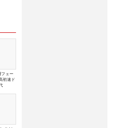
層フェー
高初速ド
代