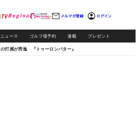
メルマガ登録
ログイン
Sニュース
ゴルフ場予約
連載
プレゼント
しの打感が秀逸 『トゥーロンパター』