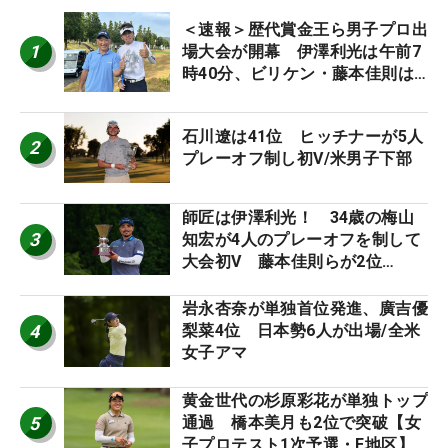
＜速報＞歴代賞金王ら男子プロ出
1
場大会が開幕 伊澤利光は午前7
時40分、ビリケン・藤本佳則は
午前9時30分にティオフ【MAIN
STAGE JOYX OPEN】
石川遼は41位 ヒッチナーが5人
2
プレーオフ制し初V/米男子下部
師匠は伊澤利光！ 34歳の梅山
3
知宏が4人のプレーオフを制して
大会初V 藤本佳則らが2位
【MAIN STAGE JOYX OPEN】
岩永杏奈が単独首位発進、廣吉優
4
梨菜4位 日本勢6人が出場/全米
女子アマ
黄金世代の杉原彩花が単独トップ
5
通過 橋本美月も2位で突破【女
子プロテスト1次予選・E地区】