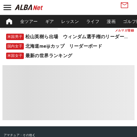
全ツアー
ギア
レッスン
ライフ
漫画
ゴルフ
メルマガ登録
松山英樹ら出場 ウィンダム選手権のリーダーボード
米国男子
北海道meijiカップ リーダーボード
国内女子
最新の世界ランキング
米国女子
アマチュア・その他