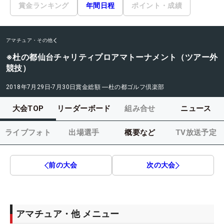
賞金ランキング
年間日程
ポイント・成績
アマチュア・その他
※杜の都仙台チャリティプロアマトーナメント（ツアー外
競技）
2018年7月29日-7月30日
賞金総額
―
杜の都ゴルフ倶楽部
大会TOP
リーダーボード
組み合せ
ニュース
ライブフォト
出場選手
概要など
TV放送予定
前の大会
次の大会
アマチュア・他 メニュー