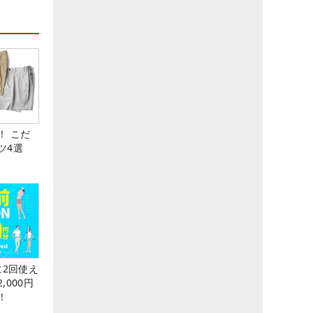
！ こだ
ツ4選
に2回使え
,000円
！