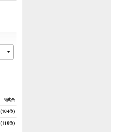
9
試合
(
104
位)
(
118
位)