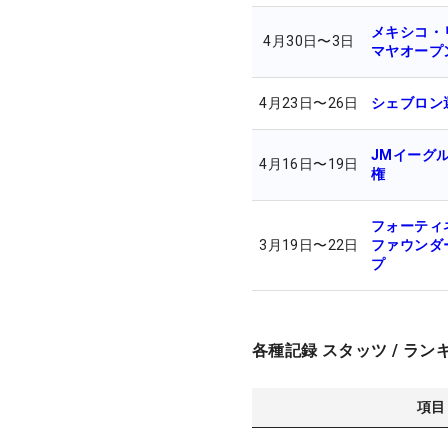
メキシコ・
4月30日
〜
3日
マヤオープ
4月23日
〜
26日
シェブロン
JMイーグル
4月16日
〜
19日
権
フォーティ
3月19日
〜
22日
ファウンダ
プ
各種記録 スタッツ / ラン
項目