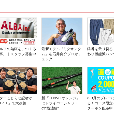
ルフの熱狂を、つくる
最新モデル『FJクオンタ
猛暑を乗り切る
事。｜スタッフ募集中
ム』を石井良介プロがチ
わり機能派パン
ェック
ターこじらせ記者が
新『TENSEIオレンジ』
8-9月のプレー
TRTL」で大改善
はドライバーシャフト
る！コース限定2
の“最適解”
クーポン配布中