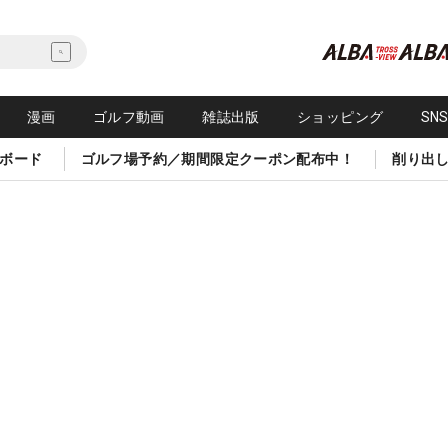
漫画
ゴルフ動画
雑誌出版
ショッピング
SN
ボード
ゴルフ場予約／期間限定クーポン配布中！
削り出