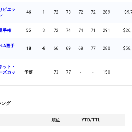
リビエラ
46
1
72
73
72
72
289
$9,
ン
選手権
55
3
72
74
74
71
291
$26
LA選手
18
-8
66
69
68
77
280
$58
ネット・
ーズカッ
予落
73
77
-
-
150
キング
順位
YTD/TTL