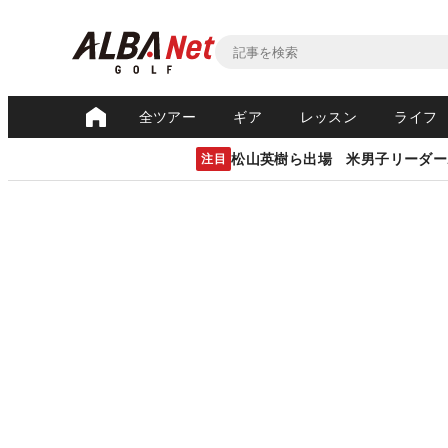
全ツアー
ギア
レッスン
ライフ
松山英樹ら出場 米男子リーダー
注目