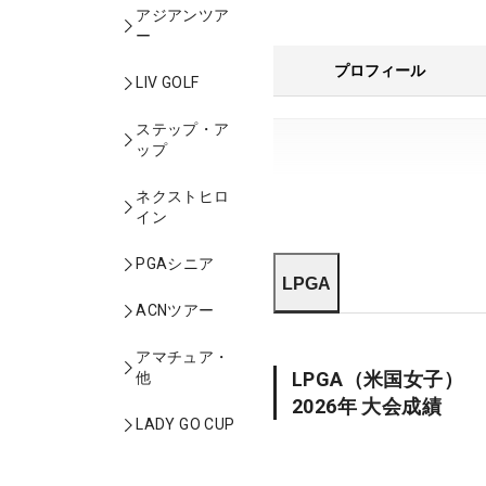
アジアンツア
ー
プロフィール
LIV GOLF
ステップ・ア
ップ
ネクストヒロ
イン
PGAシニア
LPGA
ACNツアー
アマチュア・
LPGA
（米国女子）
他
2026
年 大会成績
LADY GO CUP