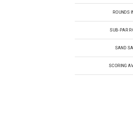
ROUNDS I
SUB-PAR 
SAND S
SCORING A