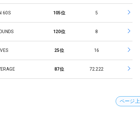
N 60S
105
位
5
ROUNDS
120
位
8
AVES
25
位
16
VERAGE
87
位
72.222
ページ