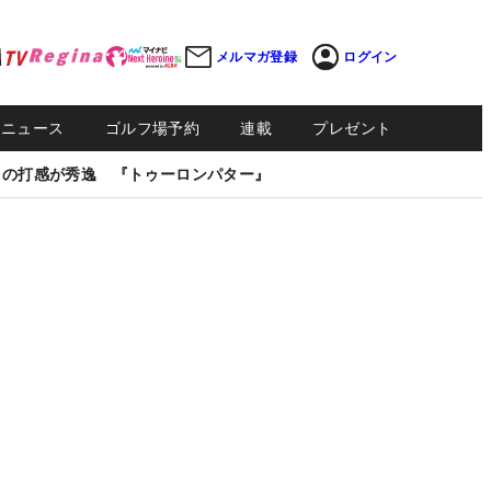
メルマガ登録
ログイン
Sニュース
ゴルフ場予約
連載
プレゼント
しの打感が秀逸 『トゥーロンパター』