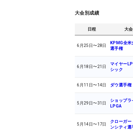
大会別成績
日程
大会
KPMG全
6月25日
〜
28日
選手権
マイヤーLP
6月18日
〜
21日
シック
6月11日
〜
14日
ダウ選手権
ショップラ
5月29日
〜
31日
LPGA
クローガー
5月14日
〜
17日
ンシティ選