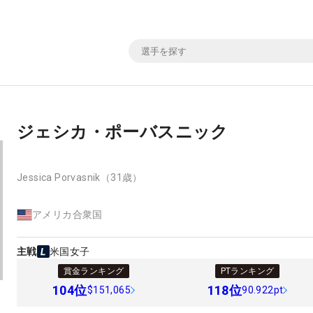
ジェシカ・ポーバスニック
Jessica Porvasnik
（31歳）
アメリカ合衆国
主戦
米国女子
賞金ランキング
PTランキング
104
位
118
位
$151,065
90.922pt