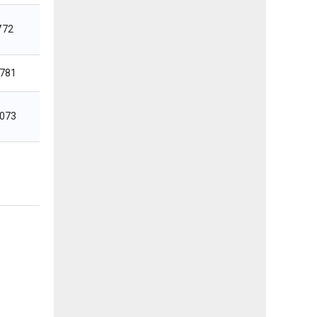
772
,781
,073