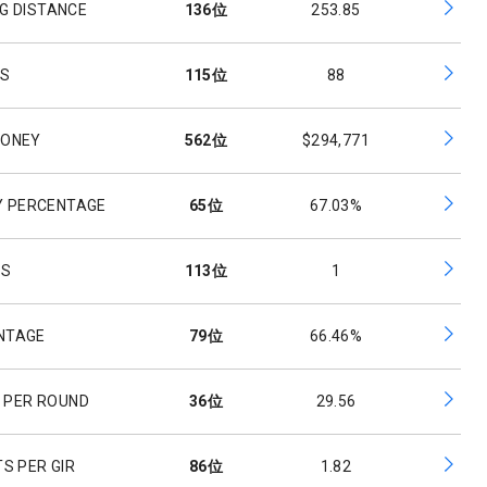
G DISTANCE
136
位
253.85
ES
115
位
88
MONEY
562
位
$294,771
Y PERCENTAGE
65
位
67.03%
ES
113
位
1
ENTAGE
79
位
66.46%
 PER ROUND
36
位
29.56
S PER GIR
86
位
1.82