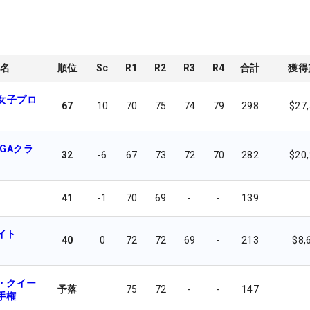
名
順位
Sc
R1
R2
R3
R4
合計
獲得
米女子プロ
67
10
70
75
74
79
298
$27
GAクラ
32
-6
67
73
72
70
282
$20
41
-1
70
69
-
-
139
イト
40
0
72
72
69
-
213
$8,
・クイー
予落
75
72
-
-
147
手権