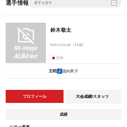
選手情報
鈴木敬太
Keita Suzuki
（26歳）
日本
主戦
国内男子
プロフィール
大会成績/スタッツ
成績