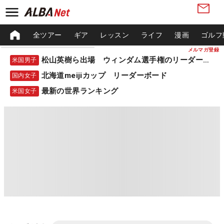
全ツアー
ギア
レッスン
ライフ
漫画
ゴルフ
メルマガ登録
松山英樹ら出場 ウィンダム選手権のリーダーボード
米国男子
北海道meijiカップ リーダーボード
国内女子
最新の世界ランキング
米国女子