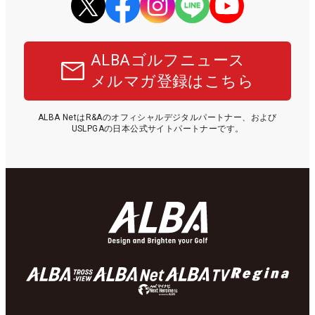
ALBAゴルフニュース
メルマガ登録はこちら
ALBA NetはR&Aのオフィシャルデジタルパートナー、および
USLPGAの日本公式サイトパートナーです。