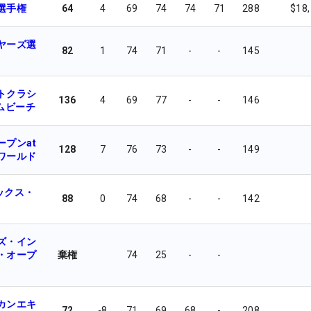
選手権
64
4
69
74
74
71
288
$18
ヤーズ選
82
1
74
71
-
-
145
トクラシ
136
4
69
77
-
-
146
ムビーチ
ープンat
128
7
76
73
-
-
149
ワールド
ックス・
88
0
74
68
-
-
142
ズ・イン
・オープ
棄権
74
25
-
-
カンエキ
72
-8
71
69
68
-
208