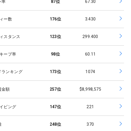
ン率
87
位
67.30
ィー数
176
位
3.430
ィスタンス
123
位
299.400
キープ率
98
位
60.11
ドランキング
173
位
1074
賞金額
257
位
$8,998,575
イビング
147
位
221
離
248
位
370