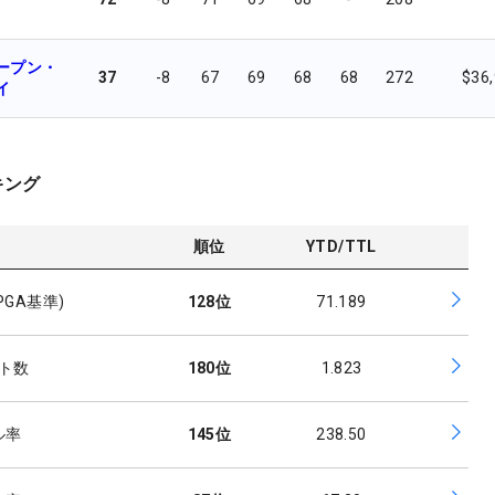
ープン・
37
-8
67
69
68
68
272
$36
イ
キング
順位
YTD/TTL
GA基準)
128
位
71.189
ト数
180
位
1.823
ル率
145
位
238.50