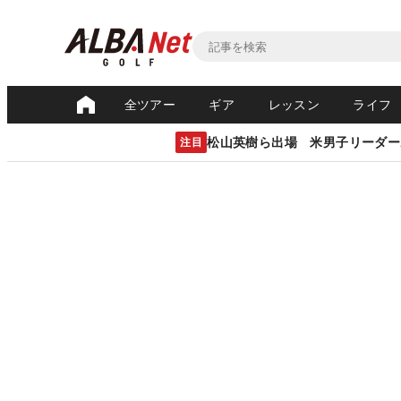
全ツアー
ギア
レッスン
ライフ
松山英樹ら出場 米男子リーダー
注目