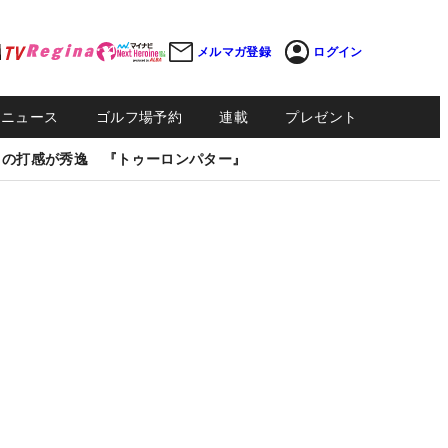
メルマガ登録
ログイン
Sニュース
ゴルフ場予約
連載
プレゼント
しの打感が秀逸 『トゥーロンパター』