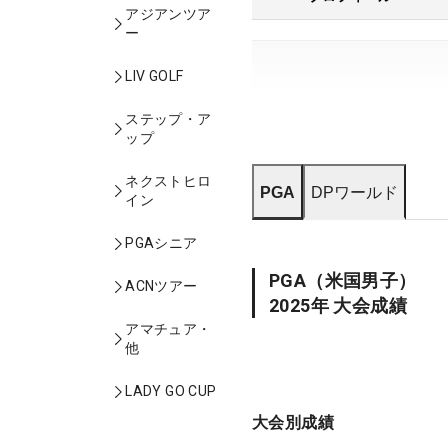
アジアンツア
ー
LIV GOLF
ステップ・ア
ップ
ネクストヒロ
PGA
DPワールド
イン
PGAシニア
PGA
（米国男子）
ACNツアー
2025
年 大会成績
アマチュア・
他
LADY GO CUP
大会別成績