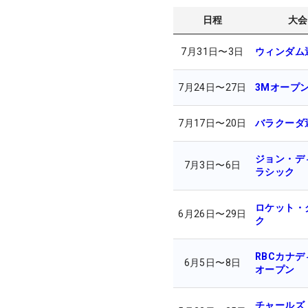
日程
大会
7月31日
〜
3日
ウィンダム
7月24日
〜
27日
3Mオープ
7月17日
〜
20日
バラクーダ
ジョン・デ
7月3日
〜
6日
ラシック
ロケット・
6月26日
〜
29日
ク
RBCカナ
6月5日
〜
8日
オープン
チャールズ