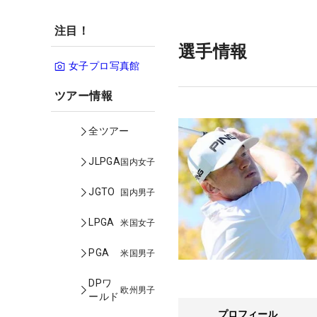
注目！
選手情報
女子プロ写真館
ツアー情報
全ツアー
JLPGA
国内女子
JGTO
国内男子
LPGA
米国女子
PGA
米国男子
DPワ
欧州男子
ールド
プロフィール