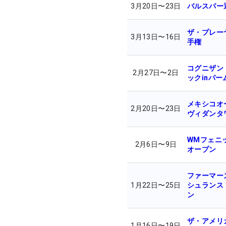
3月20日
〜
23日
バルスパー
ザ・プレー
3月13日
〜
16日
手権
コグニザン
2月27日
〜
2日
ックinパー
メキシコオ
2月20日
〜
23日
ヴィダンタ
WMフェニ
2月6日
〜
9日
オープン
ファーマー
1月22日
〜
25日
シュランス
ン
ザ・アメリ
1月16日
〜
19日