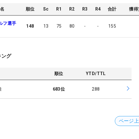
名
順位
Sc
R1
R2
R3
R4
合計
獲得
ルフ選手
148
13
75
80
-
-
155
キング
順位
YTD/TTL
離
683
位
288
ページ