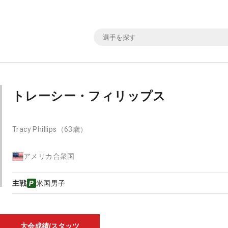
トレーシー・フィリップス
Tracy Phillips
（63歳）
アメリカ合衆国
主戦
米国男子
大会成績/スタッツ