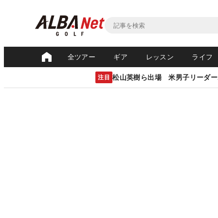
全ツアー
ギア
レッスン
ライフ
松山英樹ら出場 米男子リーダー
注目