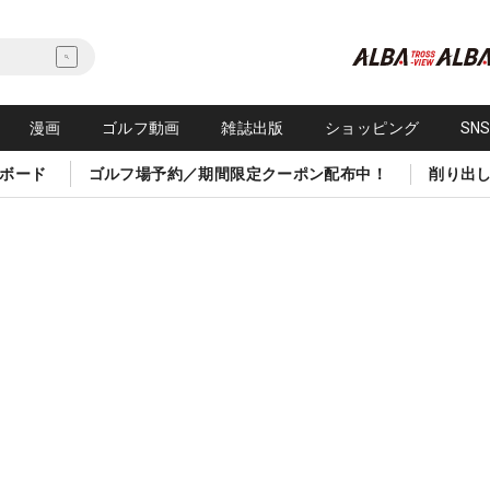
漫画
ゴルフ動画
雑誌出版
ショッピング
SN
ボード
ゴルフ場予約／期間限定クーポン配布中！
削り出