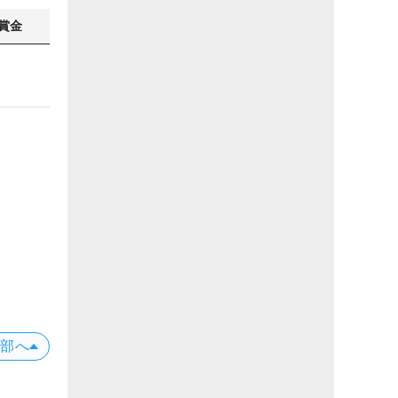
賞金
上部へ