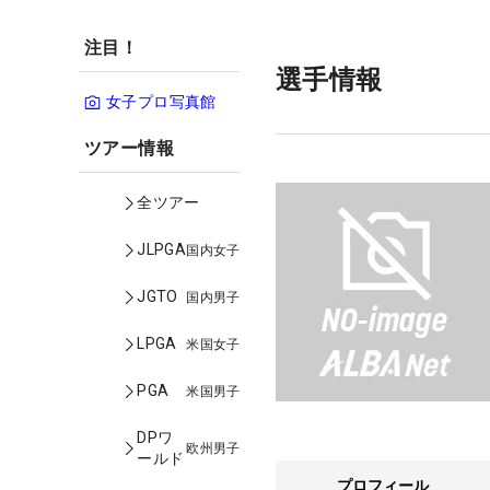
注目！
選手情報
女子プロ写真館
ツアー情報
全ツアー
JLPGA
国内女子
JGTO
国内男子
LPGA
米国女子
PGA
米国男子
DPワ
欧州男子
ールド
プロフィール