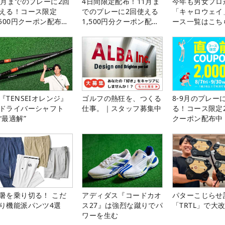
1月までのプレーに2回
4日間限定配布！11月ま
今年も男女プロ
える！コース限定
でのプレーに2回使える
「キャロウェイ
,500円クーポン配布
1,500円分クーポン配布
ース一覧はこち
！
中！
『TENSEIオレンジ』
ゴルフの熱狂を、つくる
8-9月のプレー
ドライバーシャフト
仕事。｜スタッフ募集中
る！コース限定2
“最適解”
クーポン配布中
暑を乗り切る！ こだ
アディダス『コードカオ
パターこじらせ
り機能派パンツ4選
ス27』は強烈な蹴りでパ
「TRTL」で大
ワーを生む