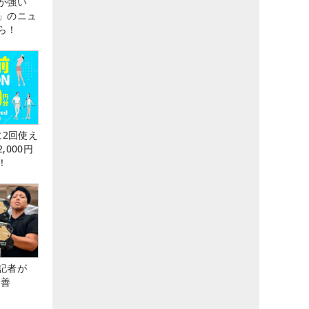
が強い
」のニュ
ら！
に2回使え
,000円
！
記者が
改善