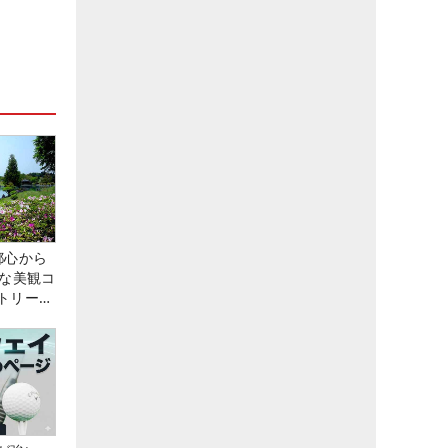
都心から
トな美観コ
トリー俱