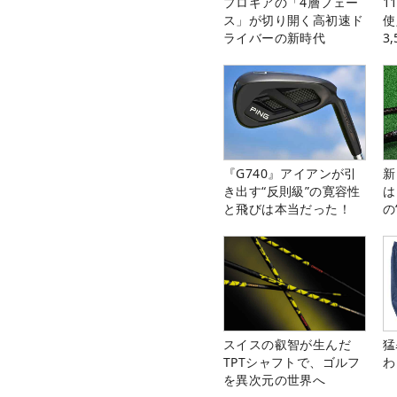
プロギアの「4層フェー
1
ス」が切り開く高初速ド
使
ライバーの新時代
3
中
『G740』アイアンが引
新
き出す“反則級”の寛容性
は
と飛びは本当だった！
の
スイスの叡智が生んだ
猛
TPTシャフトで、ゴルフ
わ
を異次元の世界へ