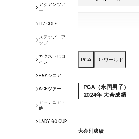
アジアンツア
ー
LIV GOLF
ステップ・ア
ップ
ネクストヒロ
PGA
DPワールド
イン
PGAシニア
PGA
（米国男子）
ACNツアー
2024
年 大会成績
アマチュア・
他
LADY GO CUP
大会別成績