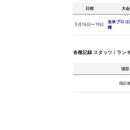
日程
大会
全米プロゴ
5月16日
〜
19日
権
各種記録 スタッツ / ラン
項目
飛距