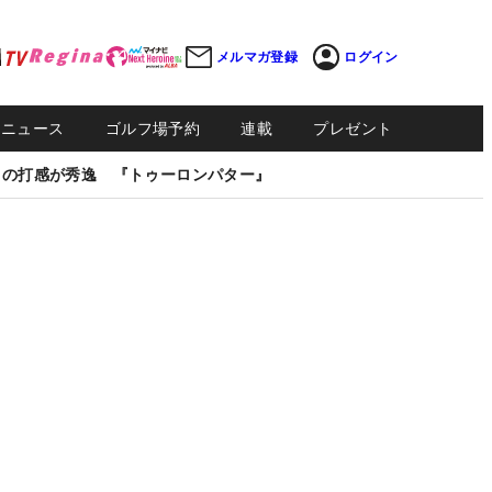
メルマガ登録
ログイン
Sニュース
ゴルフ場予約
連載
プレゼント
しの打感が秀逸 『トゥーロンパター』