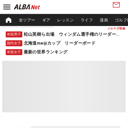
全ツアー
ギア
レッスン
ライフ
漫画
ゴルフ
メルマガ登録
松山英樹ら出場 ウィンダム選手権のリーダーボード
米国男子
北海道meijiカップ リーダーボード
国内女子
最新の世界ランキング
米国女子