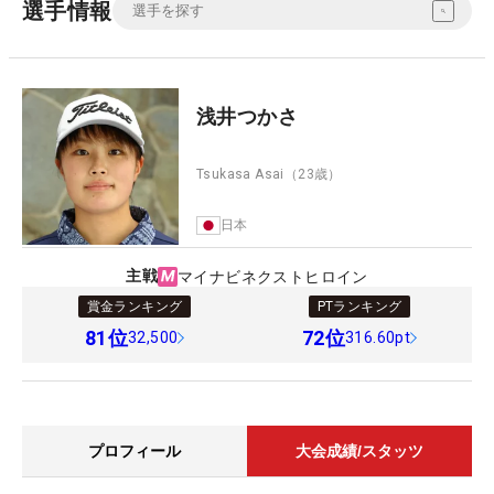
選手情報
浅井つかさ
Tsukasa Asai
（23歳）
日本
主戦
マイナビネクストヒロイン
賞金ランキング
PTランキング
81
位
72
位
32,500
316.60pt
プロフィール
大会成績/スタッツ