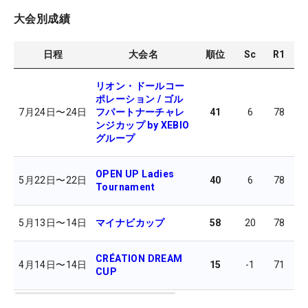
大会別成績
日程
大会名
順位
Sc
R1
R
リオン・ドールコー
ポレーション / ゴル
7月24日
〜
24日
フパートナーチャレ
41
6
78
ンジカップ by XEBIO
グループ
OPEN UP Ladies
5月22日
〜
22日
40
6
78
Tournament
5月13日
〜
14日
マイナビカップ
58
20
78
8
CRÉATION DREAM
4月14日
〜
14日
15
-1
71
CUP