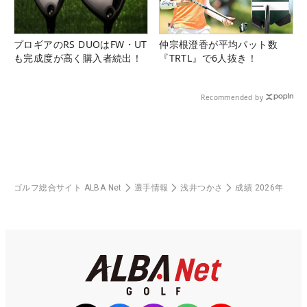
プロギアのRS DUOはFW・UT
仲宗根澄香が平均パット数
も完成度が高く購入者続出！
『TRTL』で6人抜き！
Recommended by
ゴルフ総合サイト ALBA Net
選手情報
浅井つかさ
成績 2026年