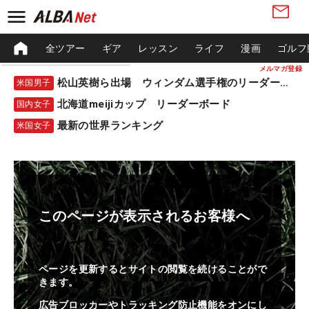
全ツアー
ギア
レッスン
ライフ
漫画
ゴルフ
メルマガ登録
松山英樹ら出場 ウィンダム選手権のリーダーボード
米国男子
北海道meijiカップ リーダーボード
国内女子
最新の世界ランキング
米国女子
このページが表示されるお客様へ
ページを更新するとサイトの閲覧を続けることがで
きます。
広告ブロッカーやトラッキング防止機能をオンにし