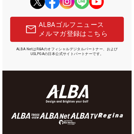
ALBAゴルフニュース
メルマガ登録はこちら
ALBA NetはR&Aのオフィシャルデジタルパートナー、および
USLPGAの日本公式サイトパートナーです。