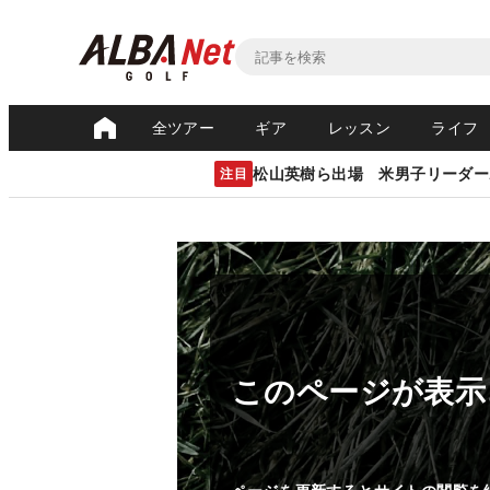
全ツアー
ギア
レッスン
ライフ
松山英樹ら出場 米男子リーダー
注目
このページが表示