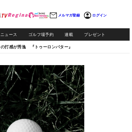
メルマガ登録
ログイン
Sニュース
ゴルフ場予約
連載
プレゼント
しの打感が秀逸 『トゥーロンパター』