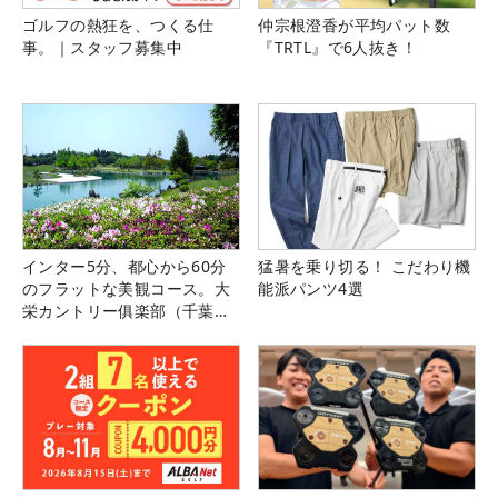
ゴルフの熱狂を、つくる仕
仲宗根澄香が平均パット数
事。｜スタッフ募集中
『TRTL』で6人抜き！
インター5分、都心から60分
猛暑を乗り切る！ こだわり機
のフラットな美観コース。大
能派パンツ4選
栄カントリー俱楽部（千葉
県）