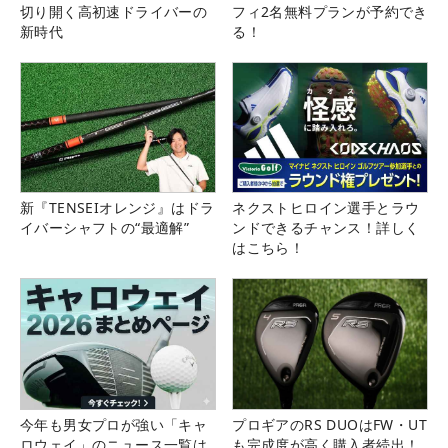
切り開く高初速ドライバーの
フィ2名無料プランが予約でき
新時代
る！
新『TENSEIオレンジ』はドラ
ネクストヒロイン選手とラウ
イバーシャフトの“最適解”
ンドできるチャンス！詳しく
はこちら！
今年も男女プロが強い「キャ
プロギアのRS DUOはFW・UT
ロウェイ」のニュース一覧は
も完成度が高く購入者続出！