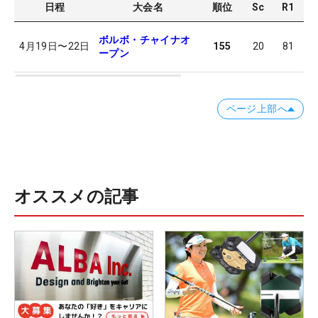
日程
大会名
順位
Sc
R1
R
ボルボ・チャイナオ
4月19日
〜
22日
155
20
81
8
ープン
ページ上部へ
オススメの記事