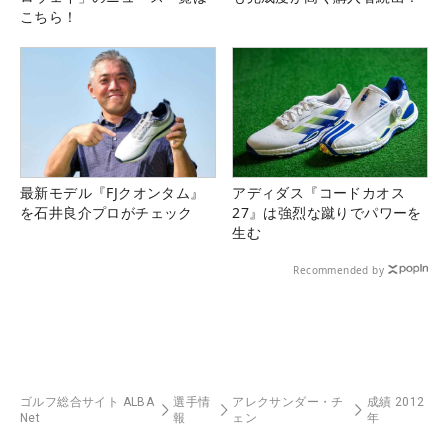
こちら！
最新モデル『FJクオンタム』
アディダス『コードカオス
を石井良介プロがチェック
27』は強烈な蹴りでパワーを
生む
Recommended by
ゴルフ総合サイト ALBA
選手情
アレクサンダー・チ
成績 2012
Net
報
ェン
年