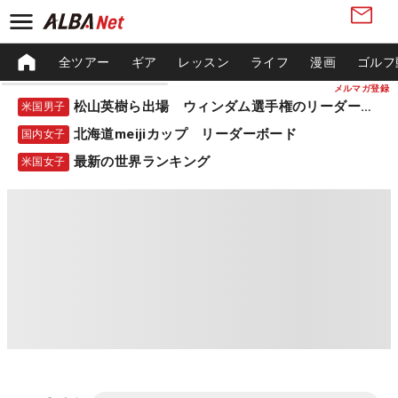
全ツアー
ギア
レッスン
ライフ
漫画
ゴルフ
メルマガ登録
松山英樹ら出場 ウィンダム選手権のリーダーボード
米国男子
北海道meijiカップ リーダーボード
国内女子
最新の世界ランキング
米国女子