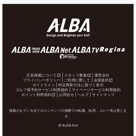
広告掲載について
スタッフ募集
運営会社
プライバシーポリシー
ご利用に際して
会員規約
ガイドライン
特定商取引法に基づく表示
ゴルフ場予約サービス利用規約
マイページサービス利用規約
ポイント利用規約
お問合せ
ヘルプ
サイトマップ
掲載されている全てのコンテンツの無断での転載、転用、コピー等は禁じま
す。
© ALBA Net