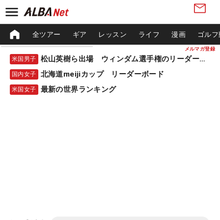
全ツアー
ギア
レッスン
ライフ
漫画
ゴルフ
メルマガ登録
松山英樹ら出場 ウィンダム選手権のリーダーボード
米国男子
北海道meijiカップ リーダーボード
国内女子
最新の世界ランキング
米国女子