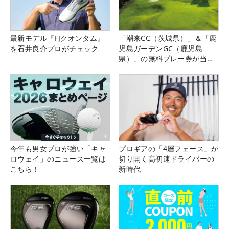
最新モデル『FJクオンタム』
「潮来CC（茨城県）」＆「鹿
を石井良介プロがチェック
児島ガーデンGC（鹿児島
県）」の無料プレー券が当た
る！！
今年も男女プロが強い「キャ
プロギアの「4層フェース」が
ロウェイ」のニュース一覧は
切り開く高初速ドライバーの
こちら！
新時代