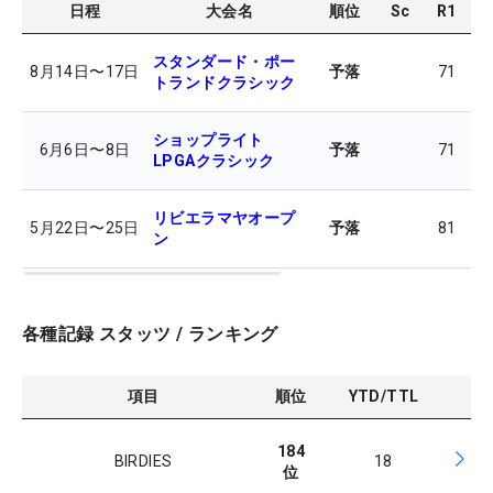
日程
大会名
順位
Sc
R1
R
スタンダード・ポー
8月14日
〜
17日
予落
71
7
トランドクラシック
ショップライト
6月6日
〜
8日
予落
71
7
LPGAクラシック
リビエラマヤオープ
5月22日
〜
25日
予落
81
7
ン
各種記録 スタッツ / ランキング
項目
順位
YTD/TTL
184
BIRDIES
18
位