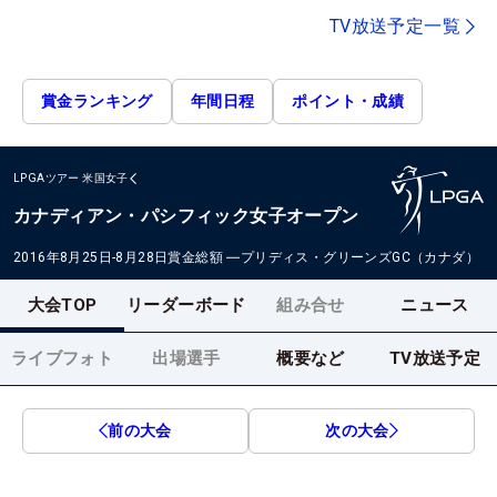
TV放送予定一覧
賞金ランキング
年間日程
ポイント・成績
LPGAツアー
米国女子
カナディアン・パシフィック女子オープン
2016年8月25日-8月28日
賞金総額
―
プリディス・グリーンズGC（カナダ）
大会TOP
リーダーボード
組み合せ
ニュース
ライブフォト
出場選手
概要など
TV放送予定
前の大会
次の大会