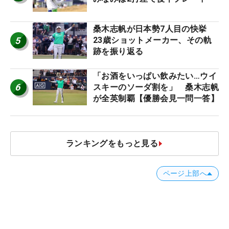
桑木志帆が日本勢7人目の快挙
5
23歳ショットメーカー、その軌
跡を振り返る
「お酒をいっぱい飲みたい…ウイ
6
スキーのソーダ割を」 桑木志帆
が全英制覇【優勝会見一問一答】
ランキングをもっと見る
ページ上部へ