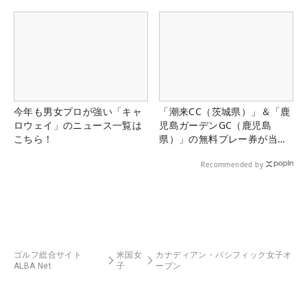
今年も男女プロが強い「キャ
「潮来CC（茨城県）」＆「鹿
ロウェイ」のニュース一覧は
児島ガーデンGC（鹿児島
こちら！
県）」の無料プレー券が当た
る！！
Recommended by
ゴルフ総合サイト
米国女
カナディアン・パシフィック女子オ
ALBA Net
子
ープン