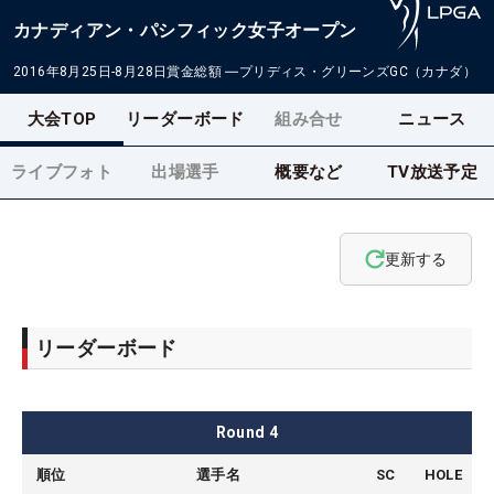
カナディアン・パシフィック女子オープン
2016年8月25日-8月28日
賞金総額
―
プリディス・グリーンズGC（カナダ）
大会TOP
リーダーボード
組み合せ
ニュース
ライブフォト
出場選手
概要など
TV放送予定
更新する
リーダーボード
Round
4
順位
選手名
SC
HOLE