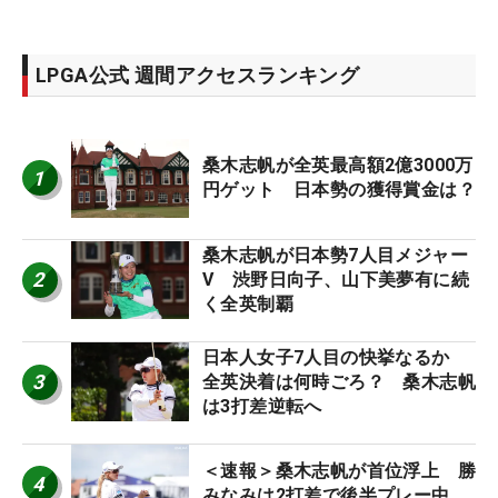
LPGA公式 週間アクセスランキング
桑木志帆が全英最高額2億3000万
1
円ゲット 日本勢の獲得賞金は？
桑木志帆が日本勢7人目メジャー
2
V 渋野日向子、山下美夢有に続
く全英制覇
日本人女子7人目の快挙なるか
3
全英決着は何時ごろ？ 桑木志帆
は3打差逆転へ
＜速報＞桑木志帆が首位浮上 勝
4
みなみは2打差で後半プレー中