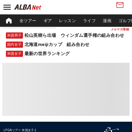
全ツアー
ギア
レッスン
ライフ
漫画
ゴルフ
メルマガ登録
松山英樹ら出場 ウィンダム選手権の組み合わせ
米国男子
北海道meijiカップ 組み合わせ
国内女子
最新の世界ランキング
米国女子
LPGAツアー
米国女子