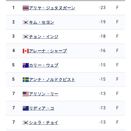
1
-23
F
アリヤ・ジュタヌガーン
2
-19
F
キム・セヨン
3
-18
F
チョン・インジ
4
-16
F
アレーナ・シャープ
5
-15
F
カリー・ウェブ
5
-15
F
アンナ・ノルドクビスト
7
-13
F
アリソン・リー
7
-13
F
リディア・コ
7
-13
F
シェラ・チョイ