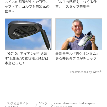
スイスの叡智が生んだTPTシ
ゴルフの熱狂を、つくる仕
ャフトで、ゴルフを異次元の
事。｜スタッフ募集中
世界へ
『G740』アイアンが引き出
最新モデル『FJクオンタム』
す“反則級”の寛容性と飛びは
を石井良介プロがチェック
本当だった！
Recommended by
ゴルフ総合サイト
ACNツ
seven dreamers challenge in