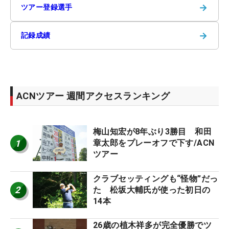
→
ツアー登録選手
→
記録成績
ACNツアー 週間アクセスランキング
梅山知宏が8年ぶり3勝目 和田
1
章太郎をプレーオフで下す/ACN
ツアー
クラブセッティングも“怪物”だっ
2
た 松坂大輔氏が使った初日の
14本
26歳の植木祥多が完全優勝でツ