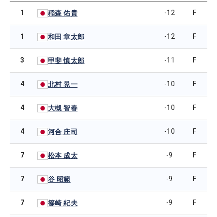
1
-12
F
稲森 佑貴
1
-12
F
和田 章太郎
3
-11
F
甲斐 慎太郎
4
-10
F
北村 晃一
4
-10
F
大槻 智春
4
-10
F
河合 庄司
7
-9
F
松本 成太
7
-9
F
谷 昭範
7
-9
F
篠崎 紀夫