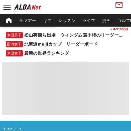
全ツアー
ギア
レッスン
ライフ
漫画
ゴルフ
メルマガ登録
松山英樹ら出場 ウィンダム選手権のリーダーボード
米国男子
北海道meijiカップ リーダーボード
国内女子
最新の世界ランキング
米国女子
ACNツアー