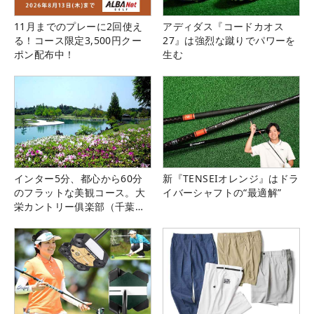
11月までのプレーに2回使え
アディダス『コードカオス
る！コース限定3,500円クー
27』は強烈な蹴りでパワーを
ポン配布中！
生む
インター5分、都心から60分
新『TENSEIオレンジ』はドラ
のフラットな美観コース。大
イバーシャフトの“最適解”
栄カントリー俱楽部（千葉
県）