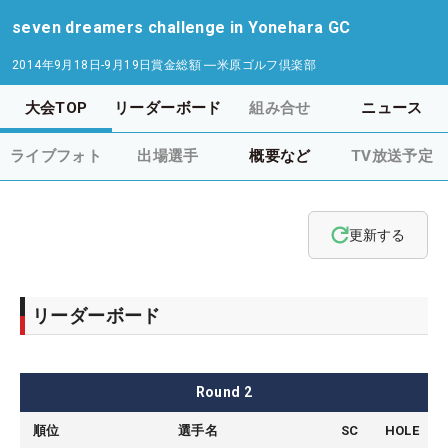
seven dreamers challenge in Yonehara GC
2014年9月18日-9月19日
賞金総額
―
米原ゴルフ倶楽部
大会TOP
リーダーボード
組み合せ
ニュース
ライブフォト
出場選手
概要など
TV放送予定
更新する
リーダーボード
Round
2
順位
選手名
SC
HOLE