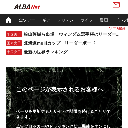
全ツアー
ギア
レッスン
ライフ
漫画
ゴルフ
メルマガ登録
松山英樹ら出場 ウィンダム選手権のリーダーボード
米国男子
北海道meijiカップ リーダーボード
国内女子
最新の世界ランキング
米国女子
このページが表示されるお客様へ
ページを更新するとサイトの閲覧を続けることがで
きます。
広告ブロッカーやトラッキング防止機能をオンにし