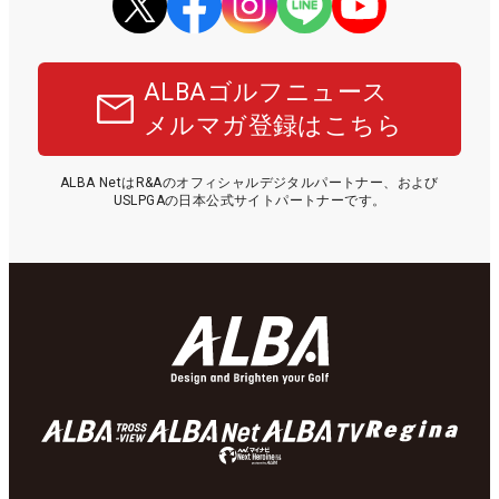
ALBAゴルフニュース
メルマガ登録はこちら
ALBA NetはR&Aのオフィシャルデジタルパートナー、および
USLPGAの日本公式サイトパートナーです。