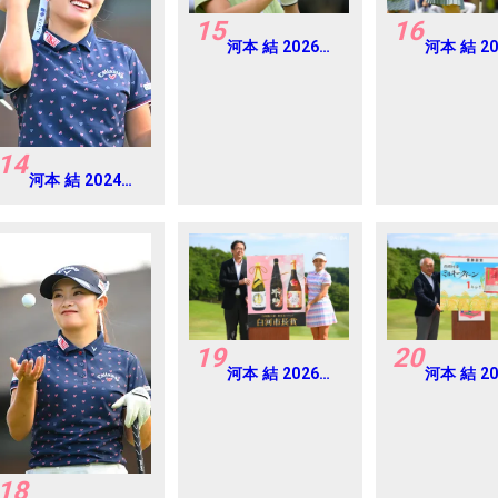
15
16
河本 結 2026年
河本 結 2
EARTH
ニチレイ
MONDAMIN
ス Round
CUP Round4
14
河本 結 2024年
CAT Ladies 練
習日・プロアマ
19
20
河本 結 2026年
河本 結 2
リゾートトラス
リゾート
ト レディス
ト レディ
Round4
Round4
18