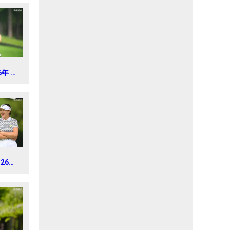
6年 ミ
 レデ
新聞カ
3
026年
IN
nd5