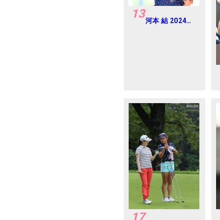
13
河本 結 2024年
CAT Ladies 練
習日・プロアマ
17