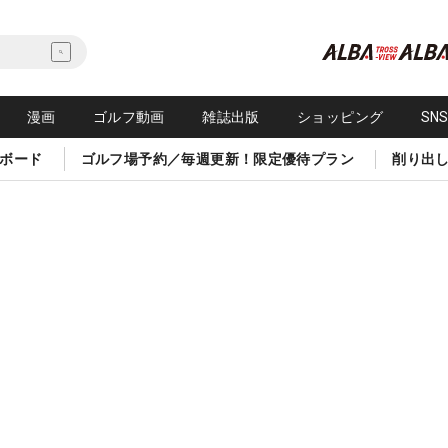
漫画
ゴルフ動画
雑誌出版
ショッピング
SN
ボード
ゴルフ場予約／毎週更新！限定優待プラン
削り出