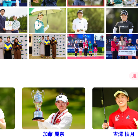
選
加藤 麗奈
吉澤 柚月