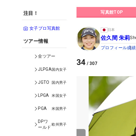
写真館TOP
注目！
女子プロ写真館
日本
佐久間 朱莉
Sh
ツアー情報
プロフィール
成績
全ツアー
34
/
307
JLPGA
国内女子
JGTO
国内男子
LPGA
米国女子
PGA
米国男子
DPワ
欧州男子
ールド