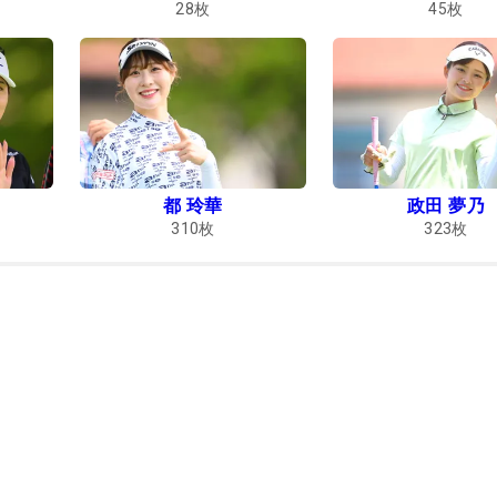
28
枚
45
枚
都 玲華
政田 夢乃
310
枚
323
枚