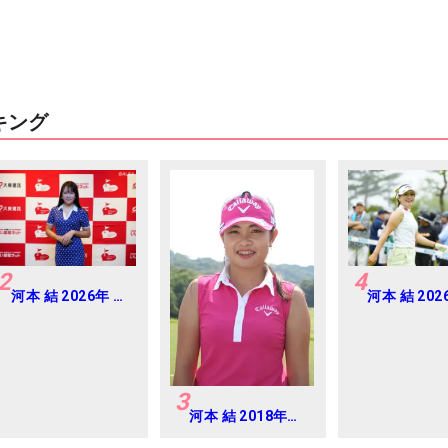
キング
2
4
河本 結 2026年 大
河本 結 202
東建託・いい部屋
治安田レデ
ネットレディス 練
Round2
習日・プロアマ
3
河本 結 2018年女
子プロテスト