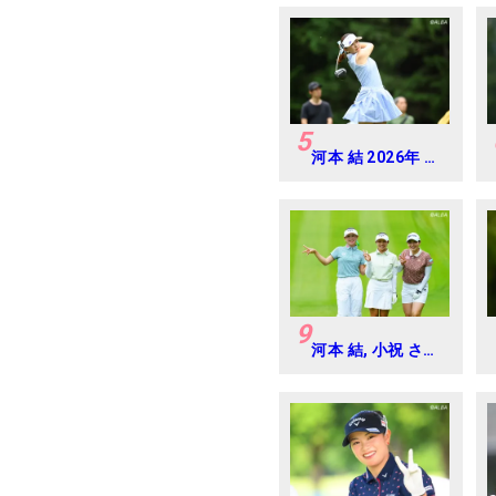
ジャパンジュニア
カップ
5
河本 結 2026年 ミ
ネベアミツミ レデ
ィス 北海道新聞カ
ップ Round4
9
河本 結, 小祝 さく
ら, 六車 日那乃
2026年 資生堂・
JAL レディス
Round4