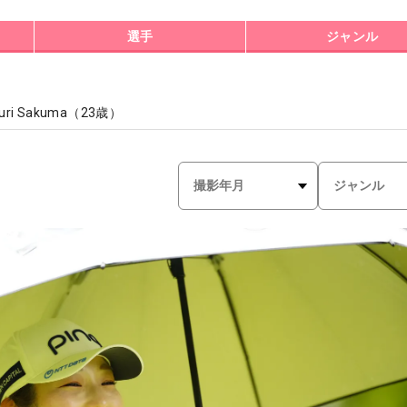
選手
ジャンル
uri Sakuma
（
23
歳）