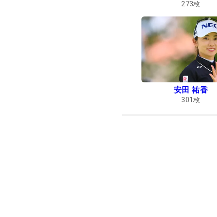
273
枚
安田 祐香
301
枚