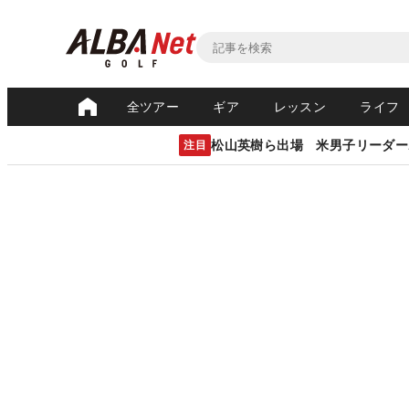
全ツアー
ギア
レッスン
ライフ
松山英樹ら出場 米男子リーダー
注目