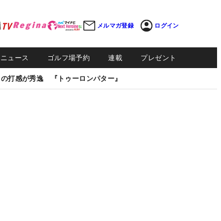
メルマガ登録
ログイン
Sニュース
ゴルフ場予約
連載
プレゼント
しの打感が秀逸 『トゥーロンパター』