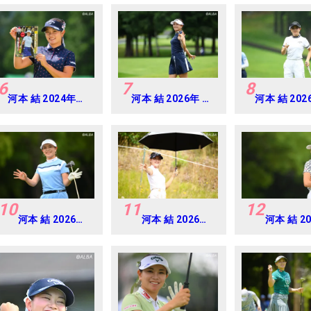
6
7
8
河本 結 2024年
河本 結 2026年 ミ
河本 結 202
CAT Ladies 練習
ネベアミツミ レデ
ネベアミツミ
日・プロアマ
ィス 北海道新聞カ
ィス 北海道
ップ Round2
ップ Round
10
11
12
河本 結 2026年
河本 結 2026年
河本 結 2
EARTH
ミネベアミツミ
EARTH
MONDAMIN
レディス 北海道
MONDAM
CUP Round4
新聞カップ
CUP Rou
Round1