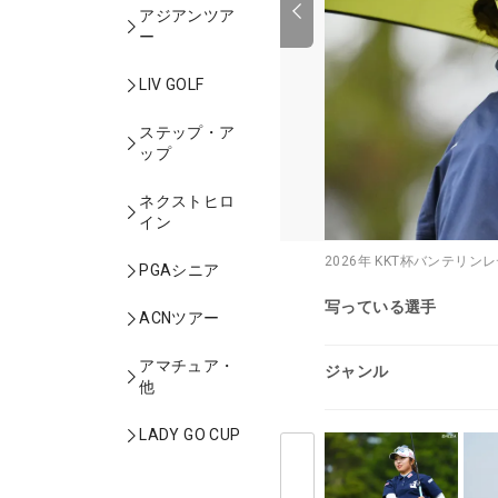
アジアンツア
ー
LIV GOLF
ステップ・ア
ップ
ネクストヒロ
イン
2026年 KKT杯バンテリン
PGAシニア
写っている選手
ACNツアー
アマチュア・
ジャンル
他
LADY GO CUP