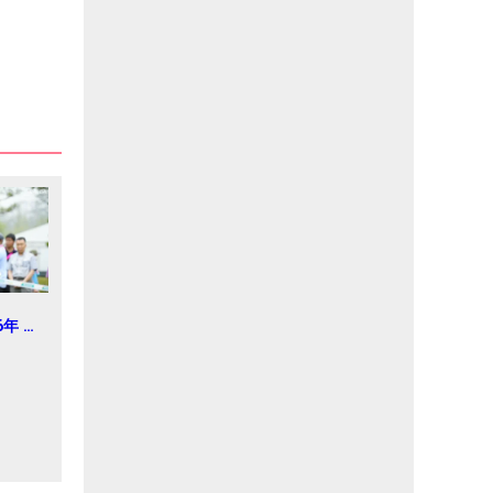
6年 明
ィス