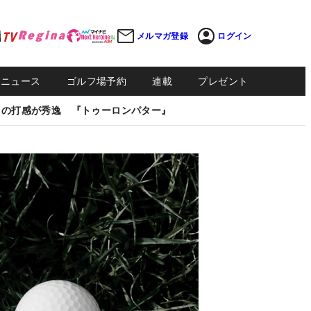
メルマガ登録
ログイン
Sニュース
ゴルフ場予約
連載
プレゼント
しの打感が秀逸 『トゥーロンパター』