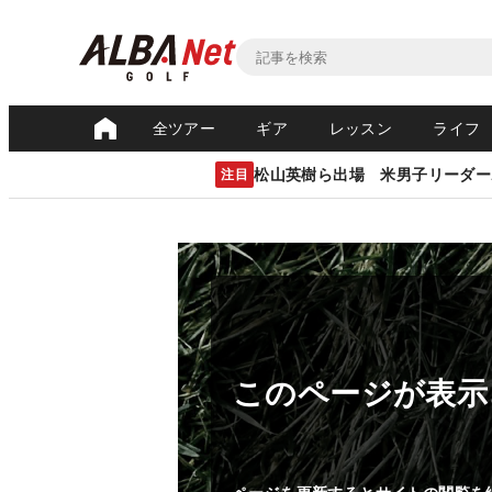
全ツアー
ギア
レッスン
ライフ
松山英樹ら出場 米男子リーダー
注目
このページが表示