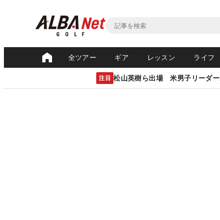
全ツアー
ギア
レッスン
ライフ
松山英樹ら出場 米男子リーダー
注目