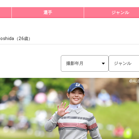
選手
ジャンル
Yoshida
（
26
歳）