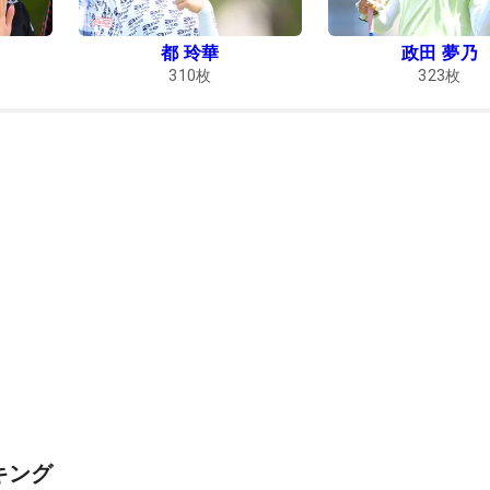
都 玲華
政田 夢乃
310
枚
323
枚
キング