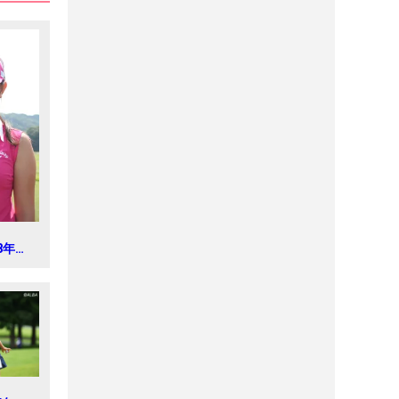
18年女
ト