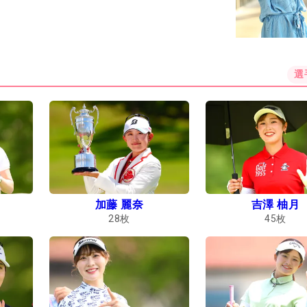
選
加藤 麗奈
吉澤 柚月
28
枚
45
枚