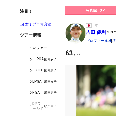
写真館TOP
注目！
女子プロ写真館
日本
吉田 優利
Yuri 
ツアー情報
プロフィール
成績
全ツアー
63
/
92
JLPGA
国内女子
JGTO
国内男子
LPGA
米国女子
PGA
米国男子
DPワ
欧州男子
ールド