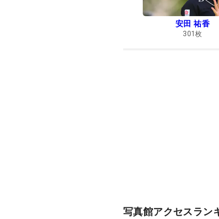
安田 祐香
301
枚
写真館アクセスラン