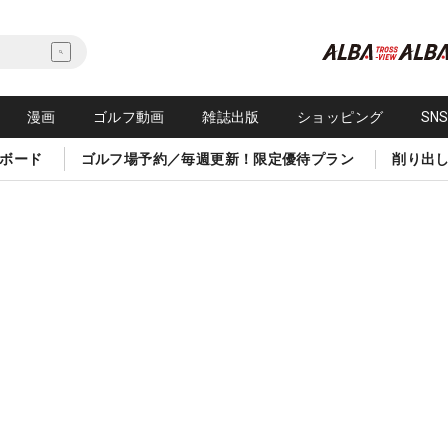
漫画
ゴルフ動画
雑誌出版
ショッピング
SN
ボード
ゴルフ場予約／毎週更新！限定優待プラン
削り出