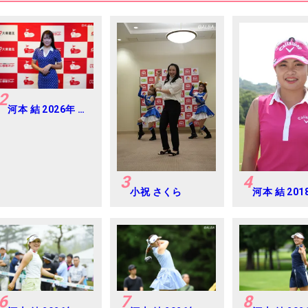
2
河本 結 2026年 大
東建託・いい部屋
ネットレディス 練
習日・プロアマ
3
4
小祝 さくら
河本 結 20
子プロテス
6
7
8