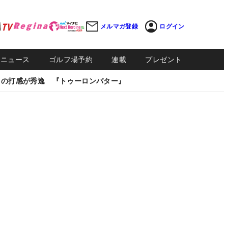
メルマガ登録
ログイン
Sニュース
ゴルフ場予約
連載
プレゼント
しの打感が秀逸 『トゥーロンパター』