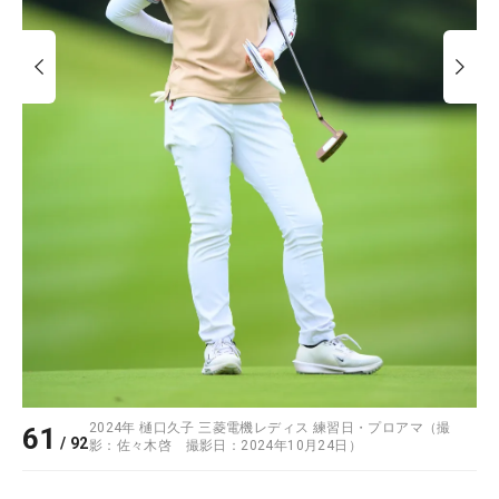
2024年 樋口久子 三菱電機レディス 練習日・プロアマ（撮
61
/
92
影：佐々木啓 撮影日：2024年10月24日）