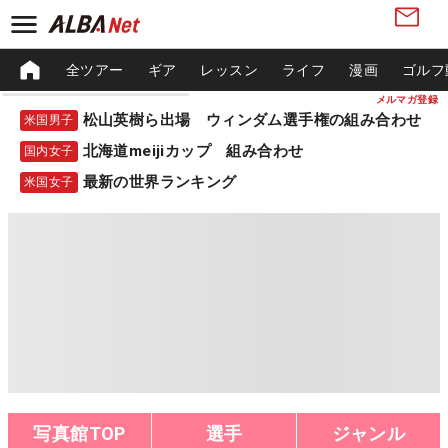
全ツアー
ギア
レッスン
ライフ
漫画
ゴルフ
メルマガ登録
松山英樹ら出場 ウィンダム選手権の組み合わせ
米国男子
北海道meijiカップ 組み合わせ
国内女子
最新の世界ランキング
米国女子
写真館TOP
選手
ジャンル