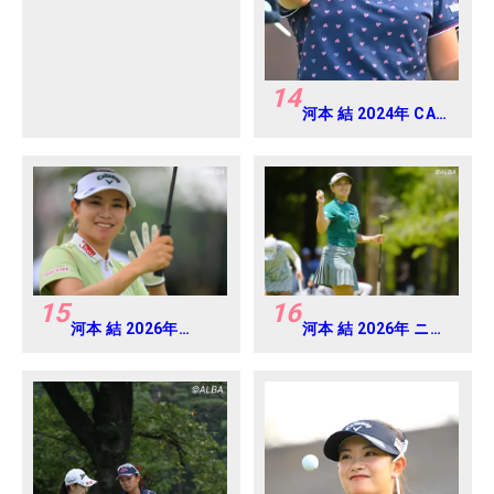
14
河本 結 2024年 CAT
Ladies 練習日・プロ
アマ
15
16
河本 結 2026年
河本 結 2026年 ニチ
EARTH MONDAMIN
レイレディス
CUP Round4
Round1