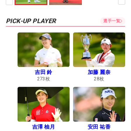
PICK-UP PLAYER
選手一覧
吉田 鈴
加藤 麗奈
273
枚
28
枚
吉澤 柚月
安田 祐香