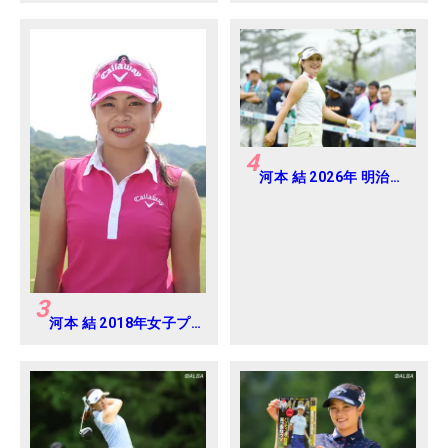
ダイジェストジャパン
ジュニアカップ
4
河本 結 2026年 明治安
田レディス Round2
3
河本 結 2018年女子プ
ロテスト