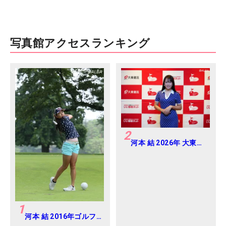
写真館アクセスランキング
2
河本 結 2026年 大東建
託・いい部屋ネットレ
ディス 練習日・プロア
マ
1
河本 結 2016年ゴルフ