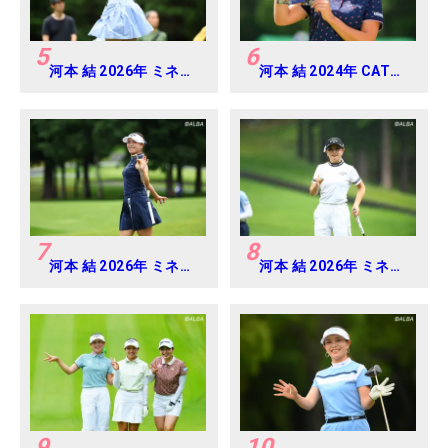
5
6
河本 結 2026年 ミネベ
河本 結 2024年 CAT
アミツミ レディス 北海
Ladies 練習日・プロア
道新聞カップ Round4
マ
7
8
河本 結 2026年 ミネベ
河本 結 2026年 ミネベ
アミツミ レディス 北海
アミツミ レディス 北海
道新聞カップ Round2
道新聞カップ Round3
9
10