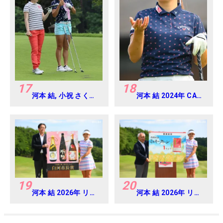
17
18
河本 結, 小祝 さくら
河本 結 2024年 CAT
2016年ゴルフダイジ
Ladies 練習日・プロ
ェストジャパンジュ
アマ
ニアカップ
19
20
河本 結 2026年 リゾ
河本 結 2026年 リゾ
ートトラスト レディ
ートトラスト レディ
ス Round4
ス Round4