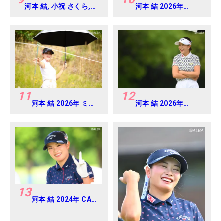
河本 結, 小祝 さくら,
河本 結 2026年
六車 日那乃 2026年 資
EARTH MONDAMIN
生堂・JAL レディス
CUP Round4
Round4
11
12
河本 結 2026年 ミネ
河本 結 2026年
ベアミツミ レディス
EARTH MONDAMIN
北海道新聞カップ
CUP Round5
Round1
13
河本 結 2024年 CAT
Ladies 練習日・プロ
アマ