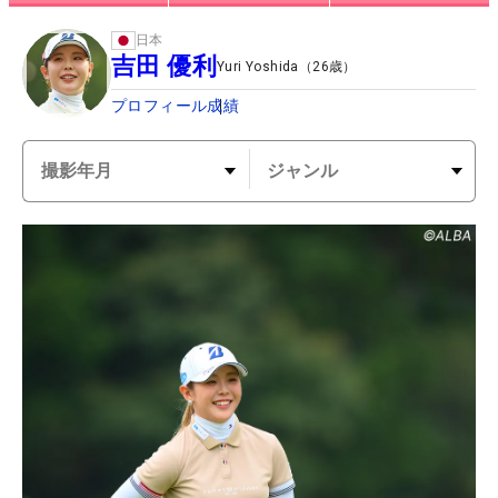
日本
吉田 優利
Yuri Yoshida
（
26
歳）
プロフィール
成績