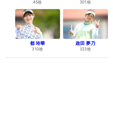
45
枚
301
枚
都 玲華
政田 夢乃
310
枚
323
枚