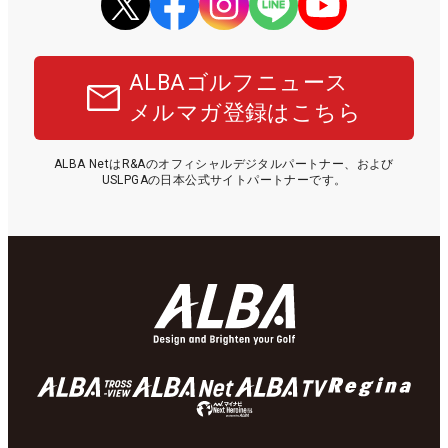
ALBAゴルフニュース
メルマガ登録はこちら
ALBA NetはR&Aのオフィシャルデジタルパートナー、および
USLPGAの日本公式サイトパートナーです。