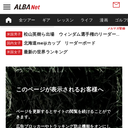
全ツアー
ギア
レッスン
ライフ
漫画
ゴルフ
メルマガ登録
松山英樹ら出場 ウィンダム選手権のリーダーボード
米国男子
北海道meijiカップ リーダーボード
国内女子
最新の世界ランキング
米国女子
このページが表示されるお客様へ
ページを更新するとサイトの閲覧を続けることがで
きます。
広告ブロッカーやトラッキング防止機能をオンにし