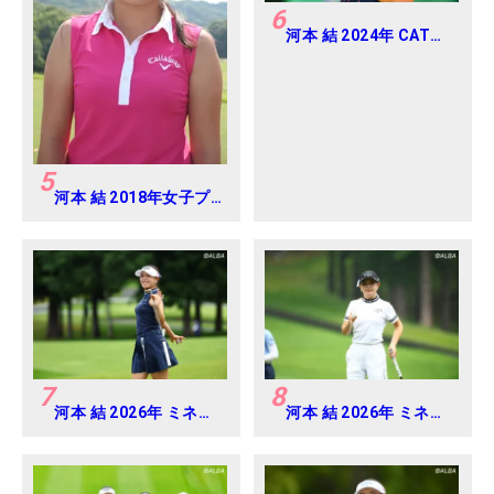
6
河本 結 2024年 CAT
Ladies 練習日・プロア
マ
5
河本 結 2018年女子プ
ロテスト
7
8
河本 結 2026年 ミネベ
河本 結 2026年 ミネベ
アミツミ レディス 北海
アミツミ レディス 北海
道新聞カップ Round2
道新聞カップ Round3