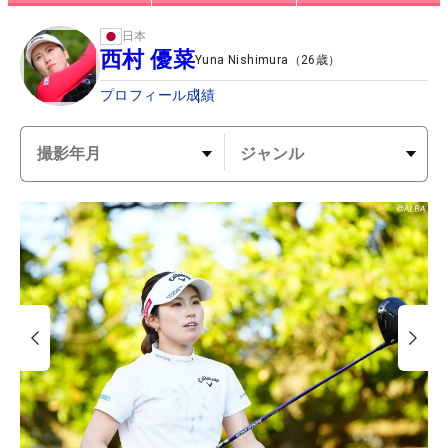
日本
西村 優菜
Yuna Nishimura
（
26
歳）
プロフィール
成績