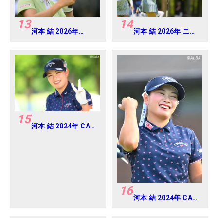
13
14
河本 結 2026年
河本 結 2026年 ニチ
EARTH MONDAMIN
レイレディス
CUP Round4
Round1
15
河本 結 2024年 CAT
Ladies 練習日・プロ
アマ
16
河本 結 2024年 CAT
Ladies 練習日・プロ
アマ