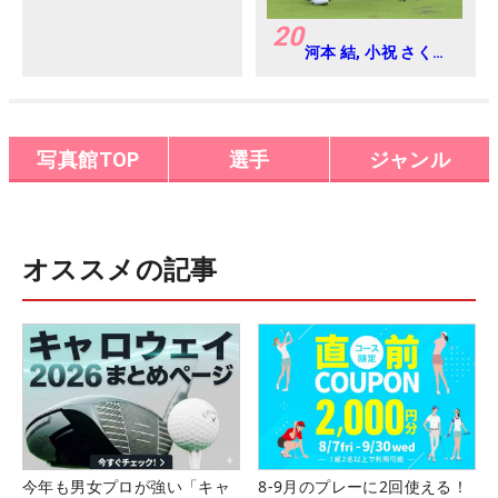
20
河本 結, 小祝 さくら
2016年ゴルフダイジ
ェストジャパンジュ
ニアカップ
写真館TOP
選手
ジャンル
オススメの記事
今年も男女プロが強い「キャ
8-9月のプレーに2回使える！