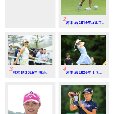
2
河本 結 2016年ゴルフ
ダイジェストジャパン
ジュニアカップ
3
4
河本 結 2026年 明治安
河本 結 2026年 ミネベ
田レディス Round2
アミツミ レディス 北海
道新聞カップ Round4