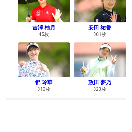
吉澤 柚月
安田 祐香
45
枚
301
枚
都 玲華
政田 夢乃
310
枚
323
枚