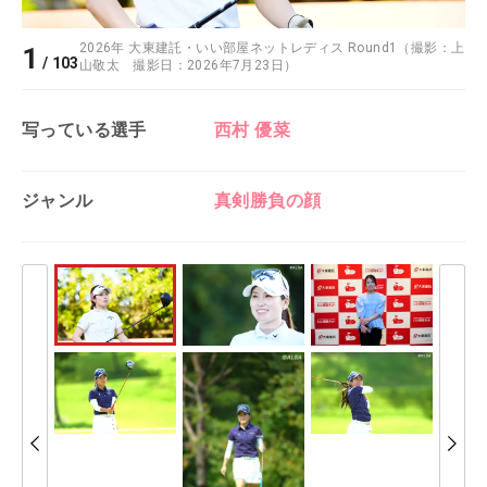
2026年 大東建託・いい部屋ネットレディス Round1（撮影：上
1
/
103
山敬太 撮影日：2026年7月23日）
写っている選手
西村 優菜
ジャンル
真剣勝負の顔