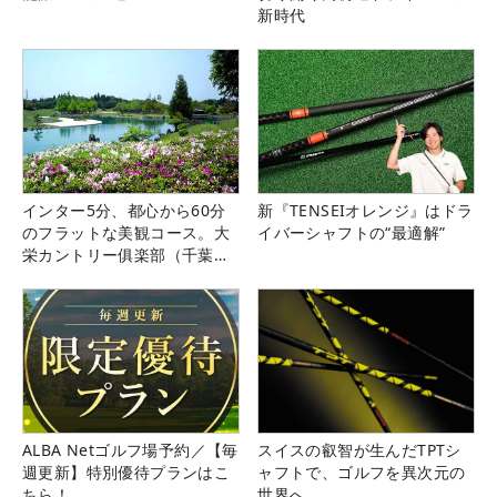
新時代
インター5分、都心から60分
新『TENSEIオレンジ』はドラ
のフラットな美観コース。大
イバーシャフトの“最適解”
栄カントリー俱楽部（千葉
県）
ALBA Netゴルフ場予約／【毎
スイスの叡智が生んだTPTシ
週更新】特別優待プランはこ
ャフトで、ゴルフを異次元の
ちら！
世界へ