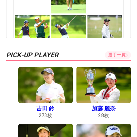
PICK-UP PLAYER
選手一覧
吉田 鈴
加藤 麗奈
273
枚
28
枚