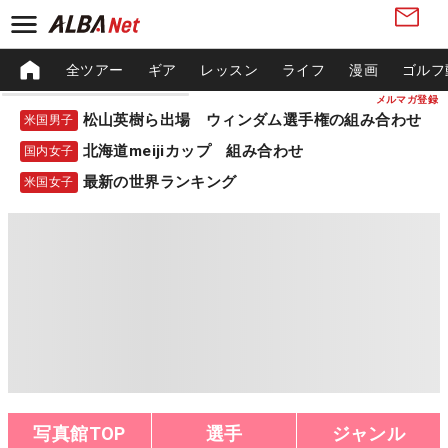
全ツアー
ギア
レッスン
ライフ
漫画
ゴルフ
メルマガ登録
松山英樹ら出場 ウィンダム選手権の組み合わせ
米国男子
北海道meijiカップ 組み合わせ
国内女子
最新の世界ランキング
米国女子
写真館TOP
選手
ジャンル