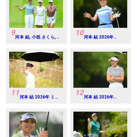
9
10
河本 結, 小祝 さくら,
河本 結 2026年
六車 日那乃 2026年 資
EARTH MONDAMIN
生堂・JAL レディス
CUP Round4
Round4
11
12
河本 結 2026年 ミネ
河本 結 2026年
ベアミツミ レディス
EARTH MONDAMIN
北海道新聞カップ
CUP Round5
Round1