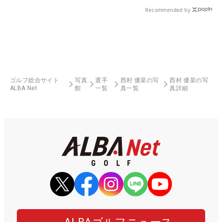
Recommended by
ゴルフ総合サイト
写真
選手
西村 優菜の写
西村 優菜の写
ALBA Net
館
一覧
真一覧
真詳細