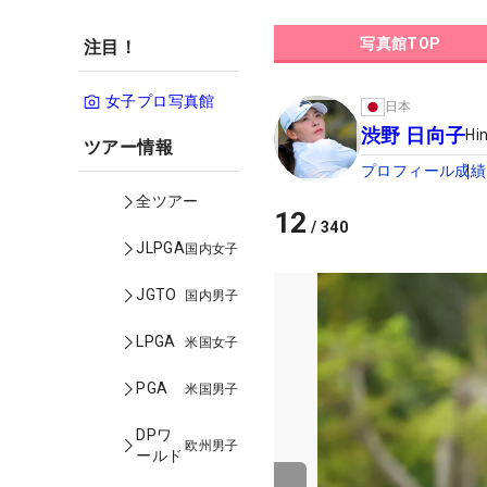
写真館TOP
注目！
女子プロ写真館
日本
渋野 日向子
Hi
ツアー情報
プロフィール
成績
全ツアー
12
/
340
JLPGA
国内女子
JGTO
国内男子
LPGA
米国女子
PGA
米国男子
DPワ
欧州男子
ールド