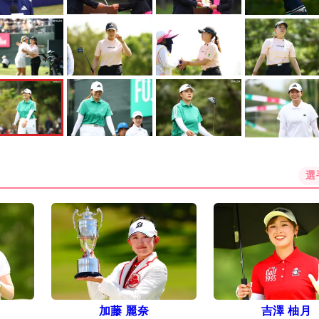
選
加藤 麗奈
吉澤 柚月