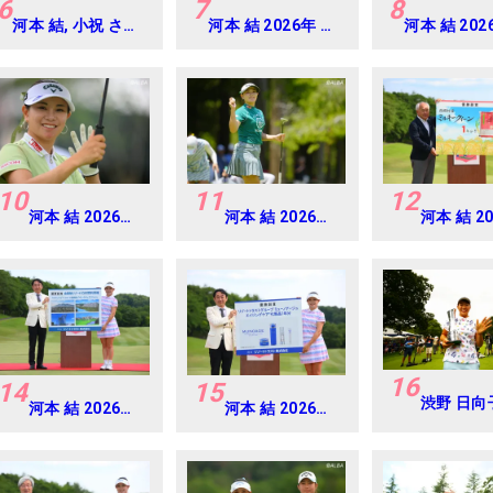
6
7
8
河本 結, 小祝 さく
河本 結 2026年 ミ
河本 結 202
ら, 六車 日那乃
ネベアミツミ レデ
EARTH
2026年 資生堂・
ィス 北海道新聞カ
MONDAMIN
JAL レディス
ップ Round1
Round4
Round4
10
11
12
河本 結 2026年
河本 結 2026年
河本 結 2
EARTH
ニチレイレディ
リゾート
MONDAMIN
ス Round1
ト レディ
CUP Round4
Round4
16
14
15
渋野 日向
河本 結 2026年
河本 結 2026年
リゾートトラス
リゾートトラス
ト レディス
ト レディス
Round4
Round4