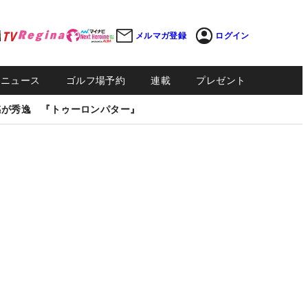
メルマガ登録
ログイン
Sニュース
ゴルフ場予約
連載
プレゼント
感が秀逸 『トゥーロンパター』