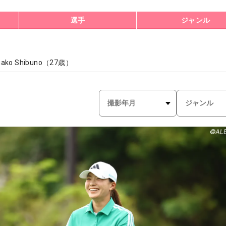
選手
ジャンル
nako Shibuno
（
27
歳）