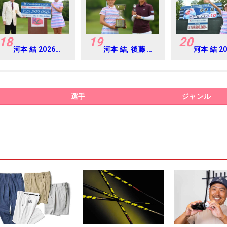
18
19
20
河本 結 2026年
河本 結, 後藤 あ
河本 結 2
リゾートトラス
い 2026年 リゾ
リゾート
ト レディス
ートトラスト レ
ト レディ
Round4
ディス Round4
Round4
選手
ジャンル