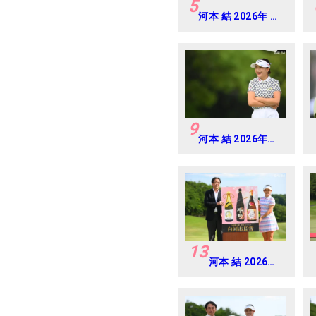
5
河本 結 2026年 ミ
ネベアミツミ レデ
ィス 北海道新聞カ
ップ Round3
9
河本 結 2026年
EARTH
MONDAMIN CUP
Round5
13
河本 結 2026年
リゾートトラス
ト レディス
Round4