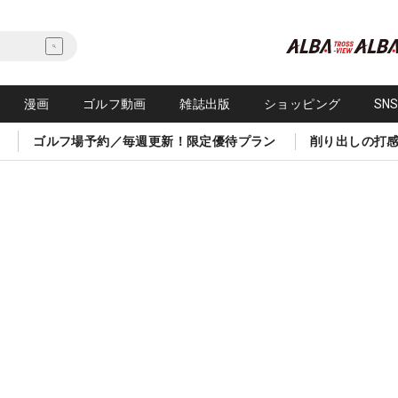
漫画
ゴルフ動画
雑誌出版
ショッピング
SN
ゴルフ場予約／毎週更新！限定優待プラン
削り出しの打