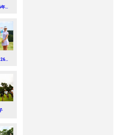
6年
 CUP
026年
トラス
ス
子