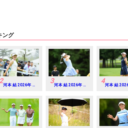
キング
2
3
4
河本 結 2026年 明
河本 結 2026年 ミ
河本 結 202
治安田レディス
ネベアミツミ レデ
ネベアミツミ
Round2
ィス 北海道新聞カ
ィス 北海道
ップ Round4
ップ Round