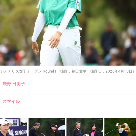
タジオアリス女子オープン Round1（撮影：福田文平 撮影日：2026年4月10日
渋野 日向子
スマイル