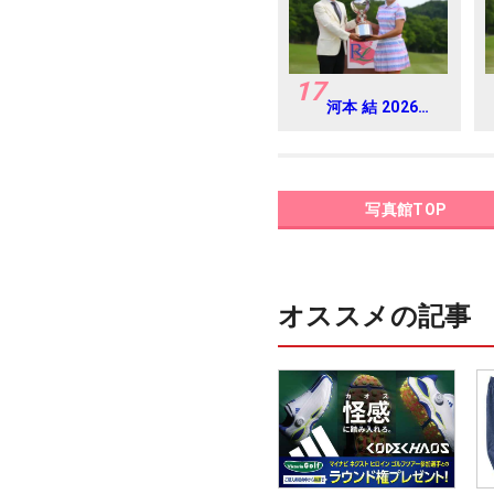
17
河本 結 2026年
リゾートトラス
ト レディス
Round4
写真館TOP
オススメの記事