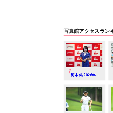
写真館アクセスラン
1
河本 結 2026年 大
東建託・いい部屋
ネットレディス 練
習日・プロアマ