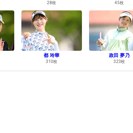
28
枚
45
枚
都 玲華
政田 夢乃
310
枚
323
枚