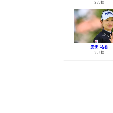
273
枚
安田 祐香
301
枚