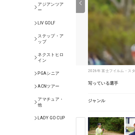
アジアンツア
ー
LIV GOLF
ステップ・ア
ップ
ネクストヒロ
イン
2026年 富士フイルム・ス
PGAシニア
写っている選手
ACNツアー
アマチュア・
ジャンル
他
LADY GO CUP