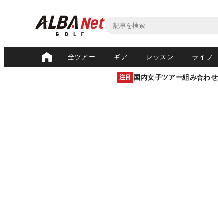
全ツアー
ギア
レッスン
ライフ
国内女子ツアー組み合わせ
注目