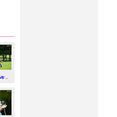
6年 ミ
 レデ
新聞カ
2