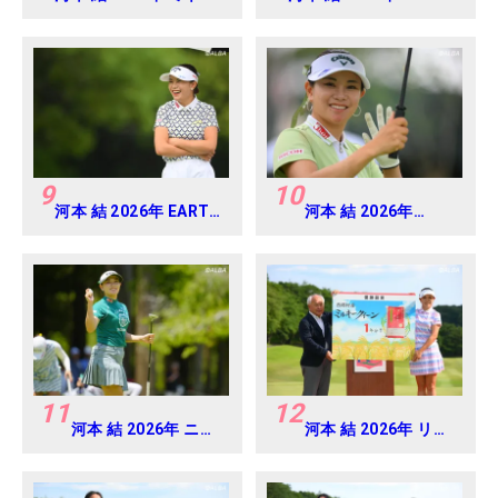
アミツミ レディス 北海
MONDAMIN CUP
道新聞カップ Round1
Round4
9
10
河本 結 2026年 EARTH
河本 結 2026年
MONDAMIN CUP
EARTH MONDAMIN
Round5
CUP Round4
11
12
河本 結 2026年 ニチ
河本 結 2026年 リゾ
レイレディス
ートトラスト レディ
Round1
ス Round4