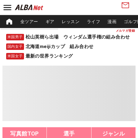
全ツアー
ギア
レッスン
ライフ
漫画
ゴルフ
メルマガ登録
松山英樹ら出場 ウィンダム選手権の組み合わせ
米国男子
北海道meijiカップ 組み合わせ
国内女子
最新の世界ランキング
米国女子
写真館TOP
選手
ジャンル