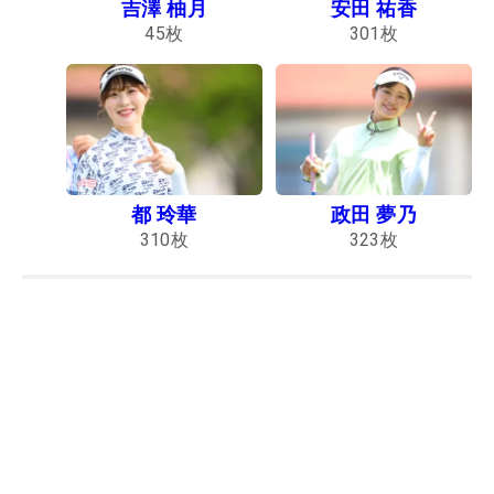
吉澤 柚月
安田 祐香
45
枚
301
枚
都 玲華
政田 夢乃
310
枚
323
枚