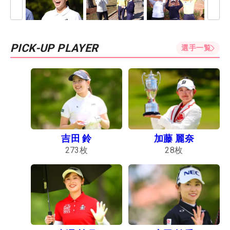
PICK-UP PLAYER
選手一覧
吉田 鈴
加藤 麗奈
273
枚
28
枚