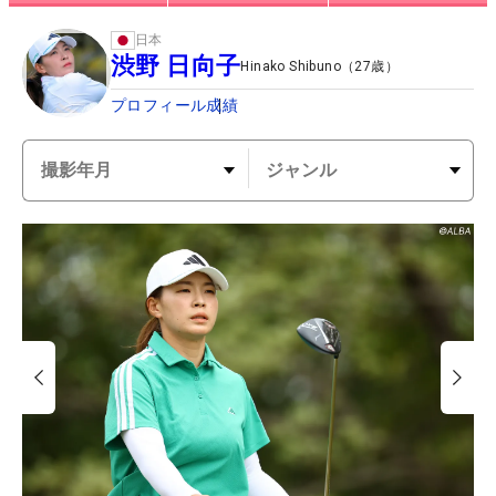
日本
渋野 日向子
Hinako Shibuno
（
27
歳）
プロフィール
成績