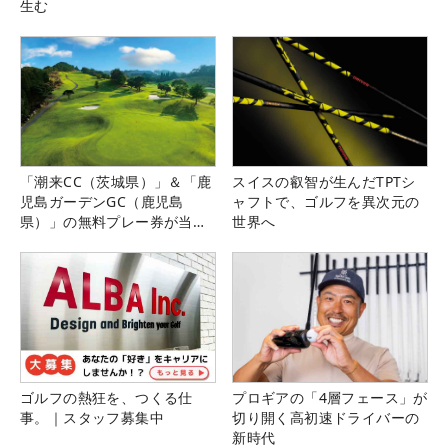
生む
「潮来CC（茨城県）」＆「鹿
スイスの叡智が生んだTPTシ
児島ガーデンGC（鹿児島
ャフトで、ゴルフを異次元の
県）」の無料プレー券が当た
世界へ
る！！
ゴルフの熱狂を、つくる仕
プロギアの「4層フェース」が
事。｜スタッフ募集中
切り開く高初速ドライバーの
新時代