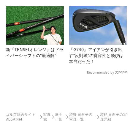
新『TENSEIオレンジ』はドラ
『G740』アイアンが引き出
イバーシャフトの“最適解”
す“反則級”の寛容性と飛びは
本当だった！
Recommended by
ゴルフ総合サイト
写真
選手
渋野 日向子の
渋野 日向子の写
ALBA Net
館
一覧
写真一覧
真詳細