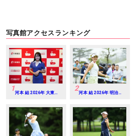
写真館アクセスランキング
1
2
河本 結 2026年 大東建
河本 結 2026年 明治安
託・いい部屋ネットレ
田レディス Round2
ディス 練習日・プロア
マ