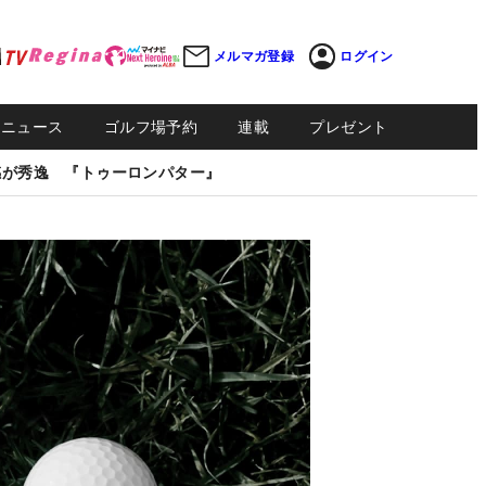
メルマガ登録
ログイン
Sニュース
ゴルフ場予約
連載
プレゼント
感が秀逸 『トゥーロンパター』