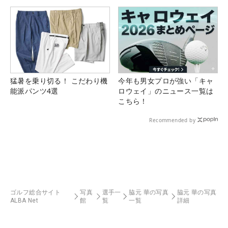
猛暑を乗り切る！ こだわり機
今年も男女プロが強い「キャ
能派パンツ4選
ロウェイ」のニュース一覧は
こちら！
Recommended by
ゴルフ総合サイト
写真
選手一
脇元 華の写真
脇元 華の写真
ALBA Net
館
覧
一覧
詳細