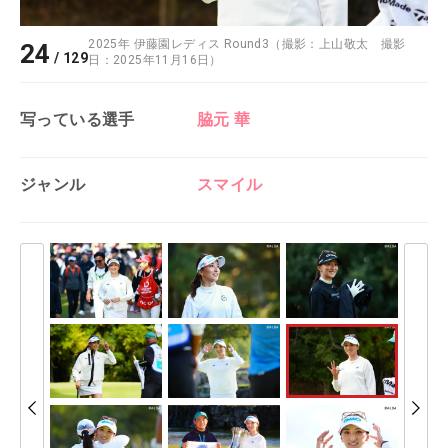
2025年 伊藤園レディス Round3（撮影：上山敬太 撮影
24
/
129
日：2025年11月16日）
写っている選手
脇元 華
ジャンル
スマイル