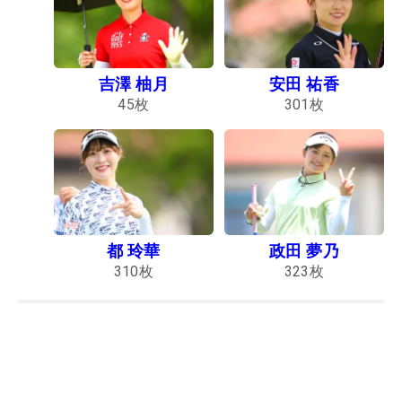
吉澤 柚月
安田 祐香
45
枚
301
枚
都 玲華
政田 夢乃
310
枚
323
枚