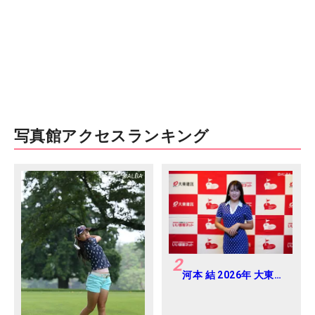
写真館アクセスランキング
2
河本 結 2026年 大東建
託・いい部屋ネットレ
ディス 練習日・プロア
マ