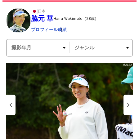
日本
脇元 華
Hana Wakimoto
（
28
歳）
プロフィール
成績