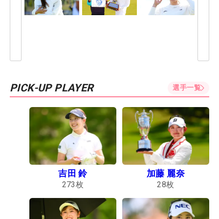
PICK-UP PLAYER
選手一覧
吉田 鈴
加藤 麗奈
273
枚
28
枚