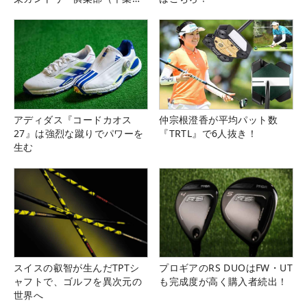
県）
アディダス『コードカオス
仲宗根澄香が平均パット数
27』は強烈な蹴りでパワーを
『TRTL』で6人抜き！
生む
スイスの叡智が生んだTPTシ
プロギアのRS DUOはFW・UT
ャフトで、ゴルフを異次元の
も完成度が高く購入者続出！
世界へ