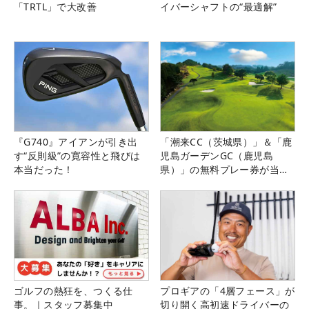
「TRTL」で大改善
イバーシャフトの“最適解”
『G740』アイアンが引き出
「潮来CC（茨城県）」＆「鹿
す“反則級”の寛容性と飛びは
児島ガーデンGC（鹿児島
本当だった！
県）」の無料プレー券が当た
る！！
ゴルフの熱狂を、つくる仕
プロギアの「4層フェース」が
事。｜スタッフ募集中
切り開く高初速ドライバーの