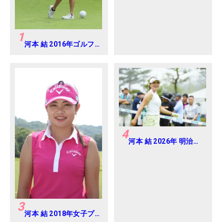
1
河本 結 2016年ゴルフ
ダイジェストジャパン
ジュニアカップ
4
河本 結 2026年 明治安
田レディス Round2
3
河本 結 2018年女子プ