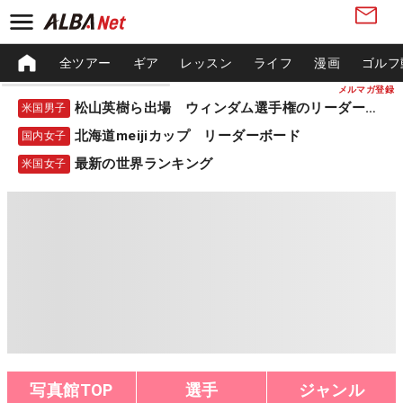
全ツアー
ギア
レッスン
ライフ
漫画
ゴルフ
メルマガ登録
松山英樹ら出場 ウィンダム選手権のリーダーボード
米国男子
北海道meijiカップ リーダーボード
国内女子
最新の世界ランキング
米国女子
写真館TOP
選手
ジャンル