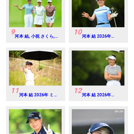
9
10
河本 結, 小祝 さくら,
河本 結 2026年
六車 日那乃 2026年 資
EARTH MONDAMIN
生堂・JAL レディス
CUP Round4
Round4
11
12
河本 結 2026年 ミネ
河本 結 2026年
ベアミツミ レディス
EARTH MONDAMIN
北海道新聞カップ
CUP Round5
Round1