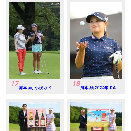
17
18
河本 結, 小祝 さくら
河本 結 2024年 CAT
2016年ゴルフダイジ
Ladies 練習日・プロ
ェストジャパンジュ
アマ
ニアカップ