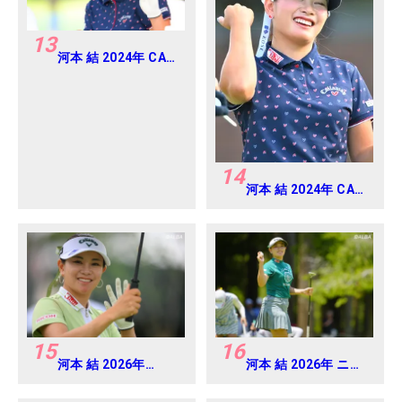
13
河本 結 2024年 CAT
Ladies 練習日・プロ
アマ
14
河本 結 2024年 CAT
Ladies 練習日・プロ
アマ
15
16
河本 結 2026年
河本 結 2026年 ニチ
EARTH MONDAMIN
レイレディス
CUP Round4
Round1