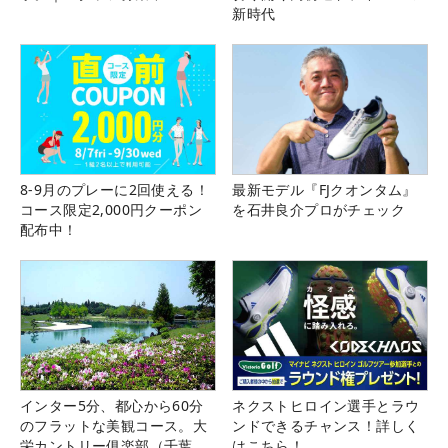
新時代
8-9月のプレーに2回使える！
最新モデル『FJクオンタム』
コース限定2,000円クーポン
を石井良介プロがチェック
配布中！
インター5分、都心から60分
ネクストヒロイン選手とラウ
のフラットな美観コース。大
ンドできるチャンス！詳しく
栄カントリー俱楽部（千葉
はこちら！