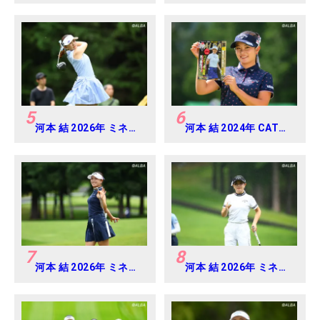
ロテスト
5
6
河本 結 2026年 ミネベ
河本 結 2024年 CAT
アミツミ レディス 北海
Ladies 練習日・プロア
道新聞カップ Round4
マ
7
8
河本 結 2026年 ミネベ
河本 結 2026年 ミネベ
アミツミ レディス 北海
アミツミ レディス 北海
道新聞カップ Round2
道新聞カップ Round3