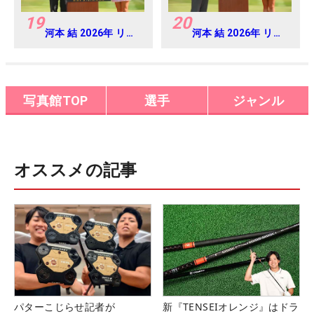
19
20
河本 結 2026年 リゾ
河本 結 2026年 リゾ
ートトラスト レディ
ートトラスト レディ
ス Round4
ス Round4
写真館TOP
選手
ジャンル
オススメの記事
パターこじらせ記者が
新『TENSEIオレンジ』はドラ