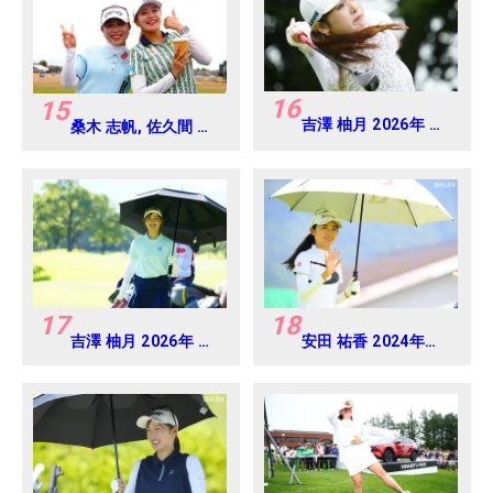
16
15
吉澤 柚月 2026年 明
桑木 志帆, 佐久間 朱
治安田レディス
莉 2026年 AIG女子オ
Round2
ープン 練習日・プロ
アマ
17
18
吉澤 柚月 2026年 大
安田 祐香 2024年
東建託・いい部屋ネ
CAT Ladies 練習
ットレディス
日・プロアマ
Round1