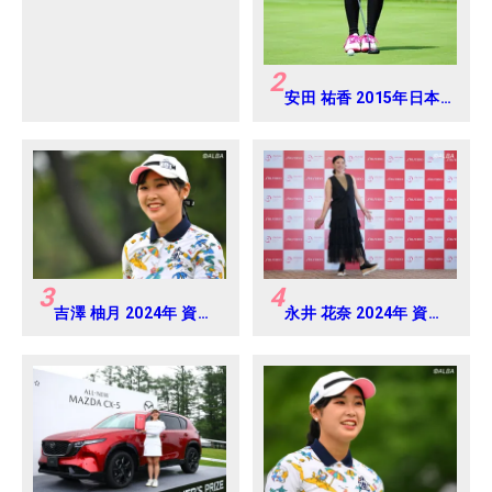
2
安田 祐香 2015年日本
女子アマチュアゴルフ
選手権
3
4
吉澤 柚月 2024年 資生
永井 花奈 2024年 資生
堂 レディスオープン
堂 レディスオープン
Round3
Round-1