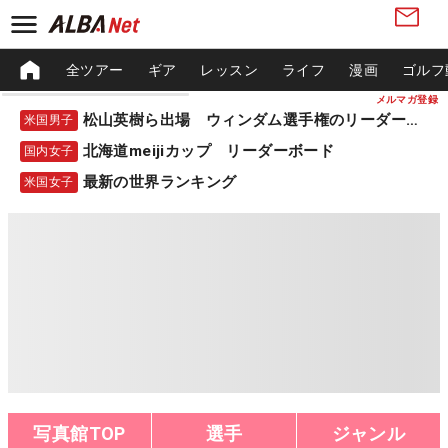
全ツアー
ギア
レッスン
ライフ
漫画
ゴルフ
メルマガ登録
松山英樹ら出場 ウィンダム選手権のリーダーボード
米国男子
北海道meijiカップ リーダーボード
国内女子
最新の世界ランキング
米国女子
写真館TOP
選手
ジャンル