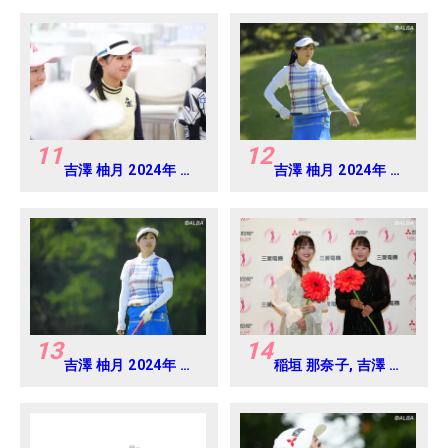
パンジュニアカップ
11
12
吉澤 柚月 2024年 ブ
吉澤 柚月 2024年 フ
リヂストンレディス
ジサンケイレディス
Round-1
Round1
13
14
吉澤 柚月 2024年 フ
稲垣 那奈子, 吉澤 柚
ジサンケイレディス
月 2025年 樋口久子
Round1
三菱電機レディス 練
習日・プロアマ