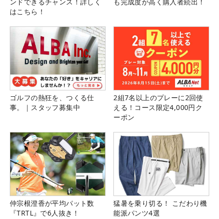
ンドできるチャンス！詳しく
も完成度が高く購入者続出！
はこちら！
ゴルフの熱狂を、つくる仕
2組7名以上のプレーに2回使
事。｜スタッフ募集中
える！コース限定4,000円ク
ーポン
仲宗根澄香が平均パット数
猛暑を乗り切る！ こだわり機
『TRTL』で6人抜き！
能派パンツ4選