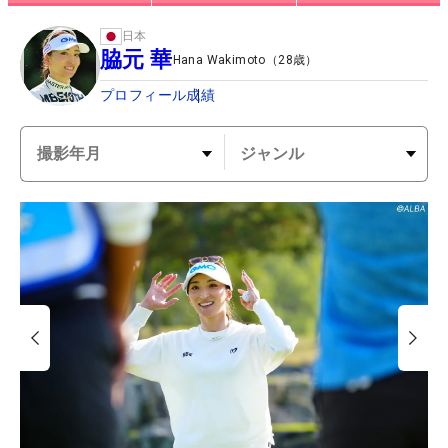
日本
脇元 華
Hana Wakimoto
（
28
歳）
プロフィール
成績