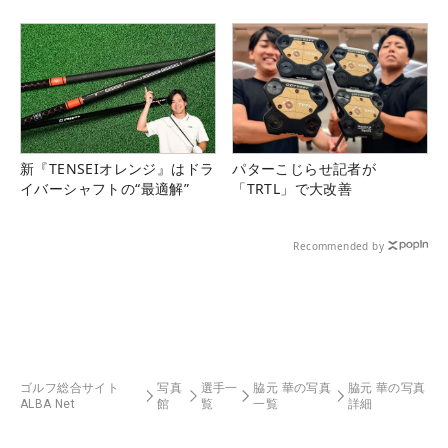
新『TENSEIオレンジ』はドラ
パターこじらせ記者が
イバーシャフトの“最適解”
「TRTL」で大改善
Recommended by
ゴルフ総合サイト
写真
選手一
脇元 華の写真
脇元 華の写真
ALBA Net
館
覧
一覧
詳細