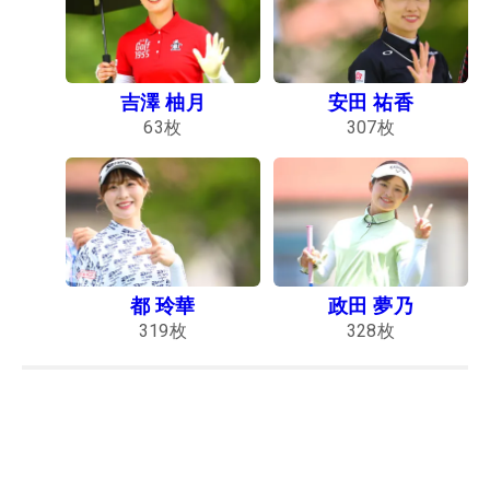
吉澤 柚月
安田 祐香
63
枚
307
枚
都 玲華
政田 夢乃
319
枚
328
枚