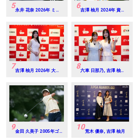
5
6
永井 花奈 2026年 ミネ
吉澤 柚月 2024年 資生
ベアミツミ レディス 北
堂 レディスオープン
海道新聞カップ
Round3
Round4
7
8
吉澤 柚月 2026年 大東
六車 日那乃, 吉澤 柚月
建託・いい部屋ネット
2026年 大東建託・い
レディス 練習日・プロ
い部屋ネットレディス
アマ
練習日・プロアマ
9
10
金田 久美子 2005年ゴ
荒木 優奈, 吉澤 柚月
ルフダイジェストジャ