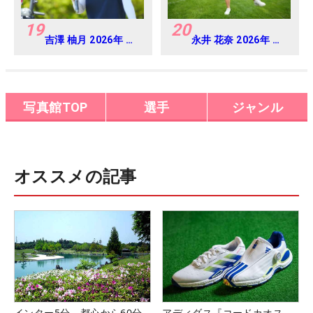
19
20
吉澤 柚月 2026年 明
永井 花奈 2026年 ミ
治安田レディス 練習
ネベアミツミ レディ
日・プロアマ
ス 北海道新聞カップ
Round4
写真館TOP
選手
ジャンル
オススメの記事
インター5分、都心から60分
アディダス『コードカオス