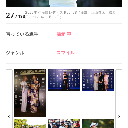
2025年 伊藤園レディス Round3（撮影：上山敬太 撮影
27
/
133
日：2025年11月16日）
写っている選手
脇元 華
ジャンル
スマイル