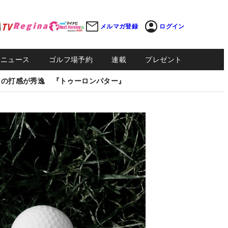
メルマガ登録
ログイン
Sニュース
ゴルフ場予約
連載
プレゼント
しの打感が秀逸 『トゥーロンパター』