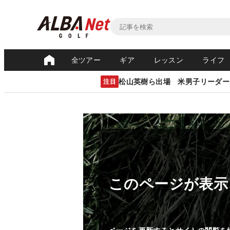
全ツアー
ギア
レッスン
ライフ
松山英樹ら出場 米男子リーダー
注目
このページが表示