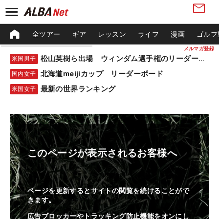
全ツアー
ギア
レッスン
ライフ
漫画
ゴルフ
メルマガ登録
松山英樹ら出場 ウィンダム選手権のリーダーボード
米国男子
北海道meijiカップ リーダーボード
国内女子
最新の世界ランキング
米国女子
このページが表示されるお客様へ
ページを更新するとサイトの閲覧を続けることがで
きます。
広告ブロッカーやトラッキング防止機能をオンにし