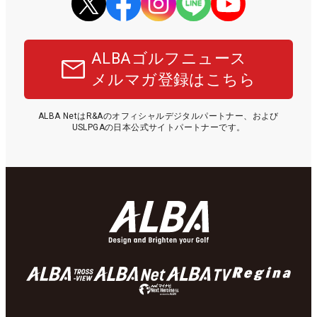
ALBAゴルフニュース
メルマガ登録はこちら
ALBA NetはR&Aのオフィシャルデジタルパートナー、および
USLPGAの日本公式サイトパートナーです。