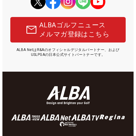
ALBAゴルフニュース
メルマガ登録はこちら
ALBA NetはR&Aのオフィシャルデジタルパートナー、および
USLPGAの日本公式サイトパートナーです。