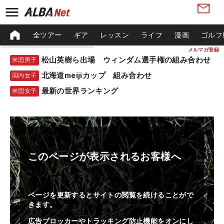
全ツアー
ギア
レッスン
ライフ
漫画
ゴルフ
メルマガ登録
松山英樹ら出場 ウィンダム選手権の組み合わせ
米国男子
北海道meijiカップ 組み合わせ
国内女子
最新の世界ランキング
米国女子
このページが表示されるお客様へ
ページを更新するとサイトの閲覧を続けることがで
きます。
広告ブロッカーやトラッキング防止機能をオンにし