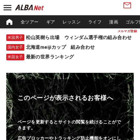
全ツアー
ギア
レッスン
ライフ
漫画
ゴルフ
メルマガ登録
松山英樹ら出場 ウィンダム選手権の組み合わせ
米国男子
北海道meijiカップ 組み合わせ
国内女子
最新の世界ランキング
米国女子
このページが表示されるお客様へ
ページを更新するとサイトの閲覧を続けることがで
きます。
広告ブロッカーやトラッキング防止機能をオンにし