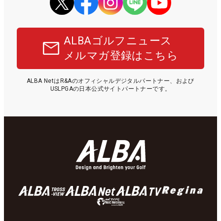
ALBAゴルフニュース
メルマガ登録はこちら
ALBA NetはR&Aのオフィシャルデジタルパートナー、および
USLPGAの日本公式サイトパートナーです。