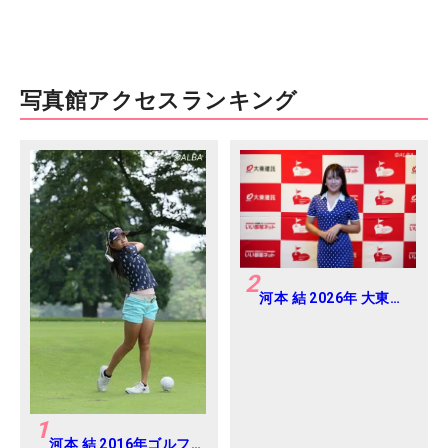
写真館アクセスランキング
2
河本 結 2026年 大東建
託・いい部屋ネットレ
ディス 練習日・プロア
マ
1
河本 結 2016年ゴルフ