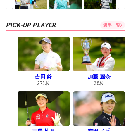
PICK-UP PLAYER
選手一覧
吉田 鈴
加藤 麗奈
273
枚
28
枚