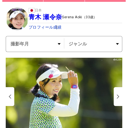
日本
青木 瀬令奈
Serena Aoki
（
33
歳）
プロフィール
成績