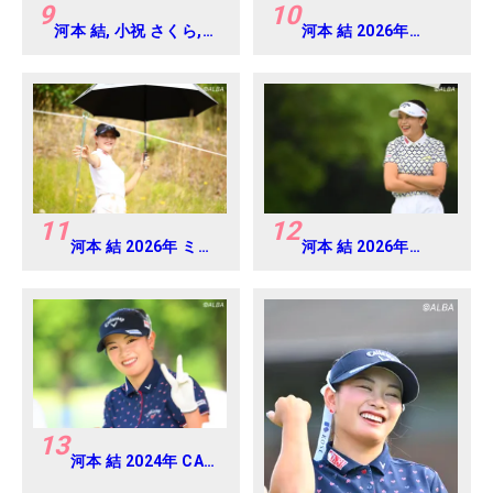
9
10
河本 結, 小祝 さくら,
河本 結 2026年
六車 日那乃 2026年 資
EARTH MONDAMIN
生堂・JAL レディス
CUP Round4
Round4
11
12
河本 結 2026年 ミネ
河本 結 2026年
ベアミツミ レディス
EARTH MONDAMIN
北海道新聞カップ
CUP Round5
Round1
13
河本 結 2024年 CAT
Ladies 練習日・プロ