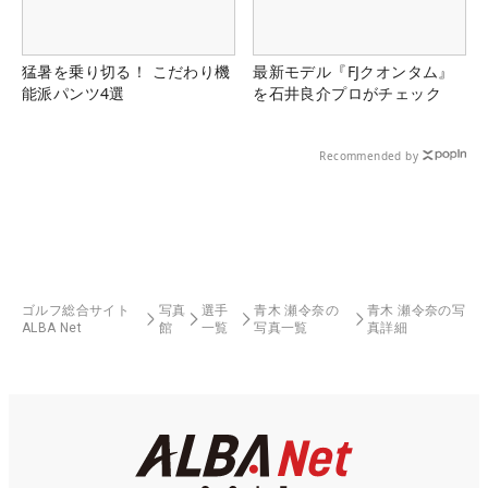
猛暑を乗り切る！ こだわり機
最新モデル『FJクオンタム』
能派パンツ4選
を石井良介プロがチェック
Recommended by
ゴルフ総合サイト
写真
選手
青木 瀬令奈の
青木 瀬令奈の写
ALBA Net
館
一覧
写真一覧
真詳細