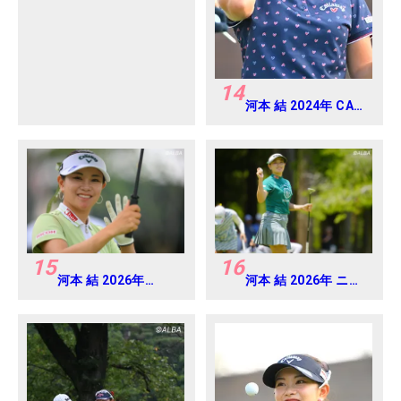
アマ
14
河本 結 2024年 CAT
Ladies 練習日・プロ
アマ
15
16
河本 結 2026年
河本 結 2026年 ニチ
EARTH MONDAMIN
レイレディス
CUP Round4
Round1