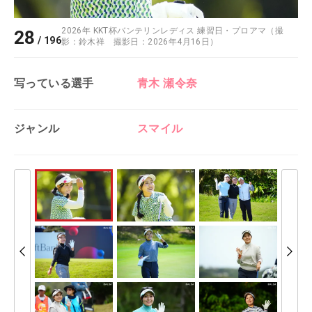
2026年 KKT杯バンテリンレディス 練習日・プロアマ（撮
28
/
196
影：鈴木祥 撮影日：2026年4月16日）
写っている選手
青木 瀬令奈
ジャンル
スマイル