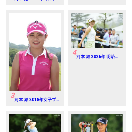
ダイジェストジャパン
ジュニアカップ
4
河本 結 2026年 明治安
田レディス Round2
3
河本 結 2018年女子プ
ロテスト