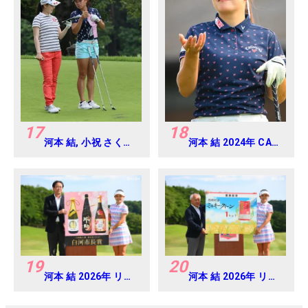
17
18
河本 結, 小祝 さくら
河本 結 2024年 CAT
2016年ゴルフダイジ
Ladies 練習日・プロ
ェストジャパンジュ
アマ
ニアカップ
19
20
河本 結 2026年 リゾ
河本 結 2026年 リゾ
ートトラスト レディ
ートトラスト レディ
ス Round4
ス Round4