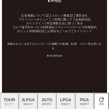
広告掲載について
スタッフ募集
運営会社
プライバシーポリシー
ご利用に際して
会員規約
ガイドライン
特定商取引法に基づく表示
ゴルフ場予約サービス利用規約
マイページサービス利用規約
ポイント利用規約
お問合せ
ヘルプ
サイトマップ
掲載されている全てのコンテンツの無断での転載、転用、コピー等は禁じま
す。
© ALBA Net
TOUR
JLPGA
JGTO
LPGA
PGA
閉じる
全ツアー
国内女子
国内男子
米国女子
米国男子
更新