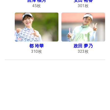
吉澤 柚月
安田 祐香
45
枚
301
枚
都 玲華
政田 夢乃
310
枚
323
枚