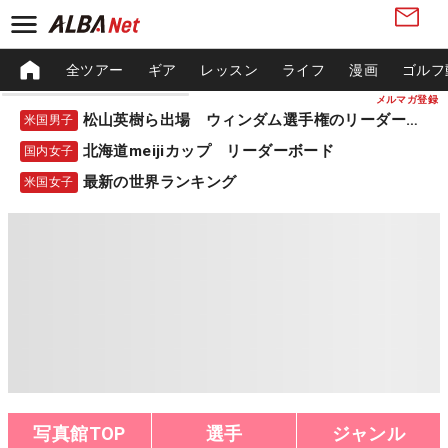
全ツアー
ギア
レッスン
ライフ
漫画
ゴルフ
メルマガ登録
松山英樹ら出場 ウィンダム選手権のリーダーボード
米国男子
北海道meijiカップ リーダーボード
国内女子
最新の世界ランキング
米国女子
写真館TOP
選手
ジャンル