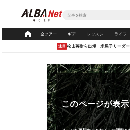
全ツアー
ギア
レッスン
ライフ
松山英樹ら出場 米男子リーダー
注目
このページが表示