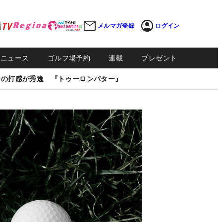
メルマガ登録
ログイン
Sニュース
ゴルフ場予約
連載
プレゼント
しの打感が秀逸 『トゥーロンパター』