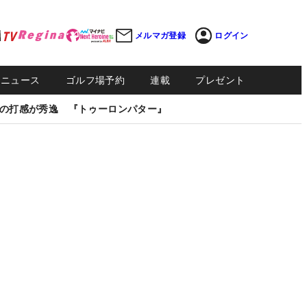
メルマガ登録
ログイン
Sニュース
ゴルフ場予約
連載
プレゼント
の打感が秀逸 『トゥーロンパター』