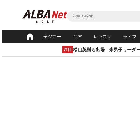
全ツアー
ギア
レッスン
ライフ
松山英樹ら出場 米男子リーダ
注目