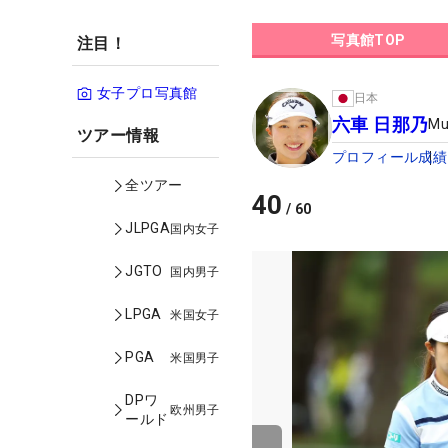
写真館TOP
注目！
女子プロ写真館
日本
六車 日那乃
Mu
ツアー情報
プロフィール
成績
全ツアー
40
/
60
JLPGA
国内女子
JGTO
国内男子
LPGA
米国女子
PGA
米国男子
DPワ
欧州男子
ールド