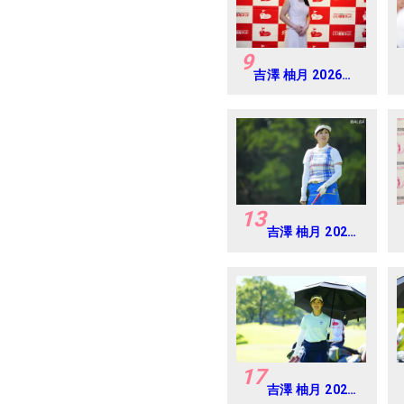
9
吉澤 柚月 2026年
大東建託・いい部
屋ネットレディス
練習日・プロアマ
13
吉澤 柚月 2024
年 フジサンケイ
レディス
Round1
17
吉澤 柚月 2026