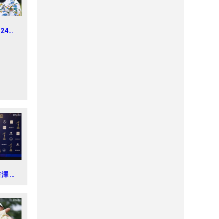
024年
ィスオ
d3
吉澤 柚