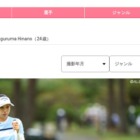
選手
ジャンル
guruma Hinano
（
24
歳）