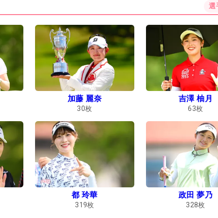
選
加藤 麗奈
吉澤 柚月
30
枚
63
枚
都 玲華
政田 夢乃
319
枚
328
枚