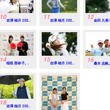
10
11
12
吉澤 柚月 2024
吉澤 柚月 2024
金田 久美
年 ブリヂストン
年 フジサンケイ
2005年
レディス
レディス
ダイジェ
Round-1
Round1
ャパンジ
カップ
14
15
16
稲垣 那奈子, 吉
吉澤 柚月 2026
桑木 志帆,
澤 柚月 2025年
年 明治安田レデ
間 朱莉 2
樋口久子 三菱電
ィス Round2
AIG女子
機レディス 練習
ン 練習日
日・プロアマ
アマ
18
吉澤 柚月 2026