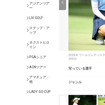
アジアンツア
ー
LIV GOLF
ステップ・ア
ップ
ネクストヒロ
イン
2026年 ワールドレディス
PGAシニア
月8日）
ACNツアー
写っている選手
アマチュア・
他
ジャンル
LADY GO CUP