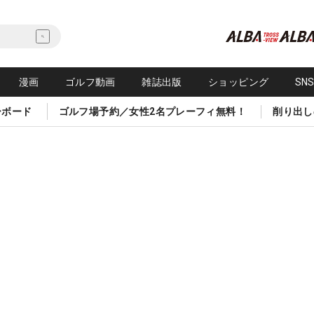
漫画
ゴルフ動画
雑誌出版
ショッピング
SN
ーボード
ゴルフ場予約／女性2名プレーフィ無料！
削り出し