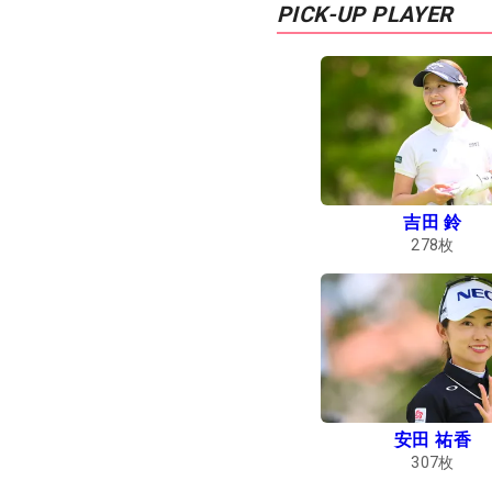
PICK-UP PLAYER
吉田 鈴
278
枚
安田 祐香
307
枚