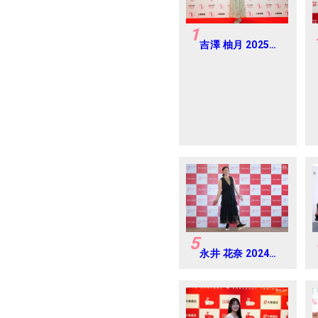
1
吉澤 柚月 2025年
樋口久子 三菱電機
レディス 練習日・
プロアマ
5
永井 花奈 2024年
資生堂 レディスオ
ープン Round-1