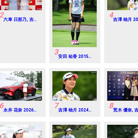
2
4
六車 日那乃, 吉澤
吉澤 柚月 2
柚月 2026年 大東
資生堂 レデ
建託・いい部屋ネ
ープン Roun
ットレディス 練習
日・プロアマ
3
安田 祐香 2015年
日本女子アマチュ
アゴルフ選手権
6
7
8
永井 花奈 2026年
吉澤 柚月 2024年
荒木 優奈, 
ミネベアミツミ レ
資生堂 レディスオ
月
ディス 北海道新聞
ープン Round3
カップ Round4