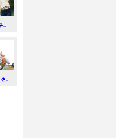
子
ゴルフ
ストジ
ュニア
 佐久
026年
オープ
・プロ