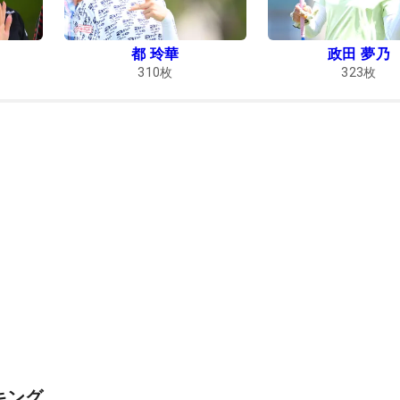
都 玲華
政田 夢乃
310
枚
323
枚
キング