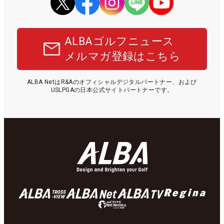
ALBAゴルフニュース
メルマガ登録はこちら
ALBA NetはR&Aのオフィシャルデジタルパートナー、および
USLPGAの日本公式サイトパートナーです。