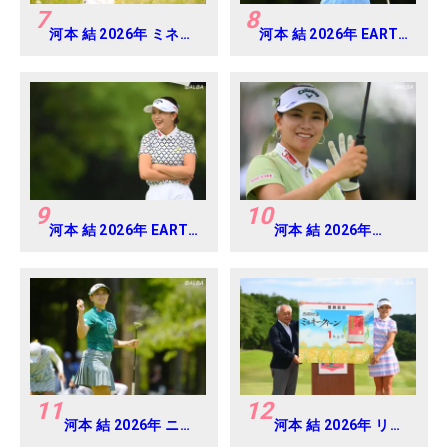
7
8
河本 結 2026年 ミネベ
河本 結 2026年 EARTH
アミツミ レディス 北海
MONDAMIN CUP
道新聞カップ Round1
Round4
9
10
河本 結 2026年 EARTH
河本 結 2026年
MONDAMIN CUP
EARTH MONDAMIN
Round5
CUP Round4
11
12
河本 結 2026年 ニチ
河本 結 2026年 リゾ
レイレディス
ートトラスト レディ