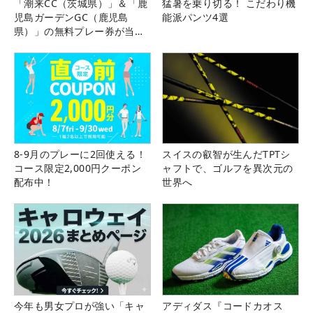
「潮来CC（茨城県）」＆「鹿
猛暑を乗り切る！ こだわり機
児島ガーデンGC（鹿児島
能派パンツ4選
県）」の無料プレー券が当た
る！！
8-9月のプレーに2回使える！
スイスの叡智が生んだTPTシ
コース限定2,000円クーポン
ャフトで、ゴルフを異次元の
配布中！
世界へ
今年も男女プロが強い「キャ
アディダス『コードカオス