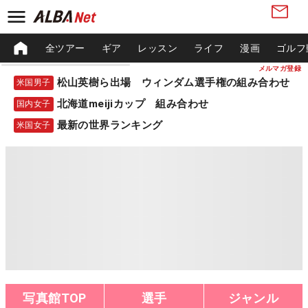
全ツアー
ギア
レッスン
ライフ
漫画
ゴルフ
メルマガ登録
松山英樹ら出場 ウィンダム選手権の組み合わせ
米国男子
北海道meijiカップ 組み合わせ
国内女子
最新の世界ランキング
米国女子
写真館TOP
選手
ジャンル