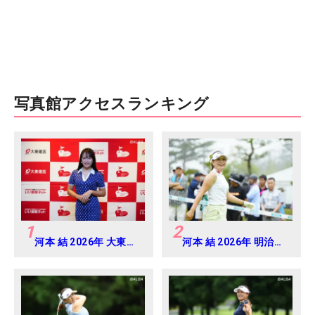
写真館アクセスランキング
1
2
河本 結 2026年 大東建
河本 結 2026年 明治安
託・いい部屋ネットレ
田レディス Round2
ディス 練習日・プロア
マ