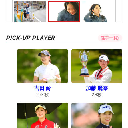
PICK-UP PLAYER
選手一覧
吉田 鈴
加藤 麗奈
273
枚
28
枚