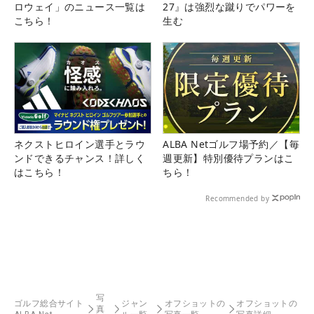
ロウェイ」のニュース一覧は
27』は強烈な蹴りでパワーを
こちら！
生む
ネクストヒロイン選手とラウ
ALBA Netゴルフ場予約／【毎
ンドできるチャンス！詳しく
週更新】特別優待プランはこ
はこちら！
ちら！
Recommended by
写
ゴルフ総合サイト
ジャン
オフショットの
オフショットの
真