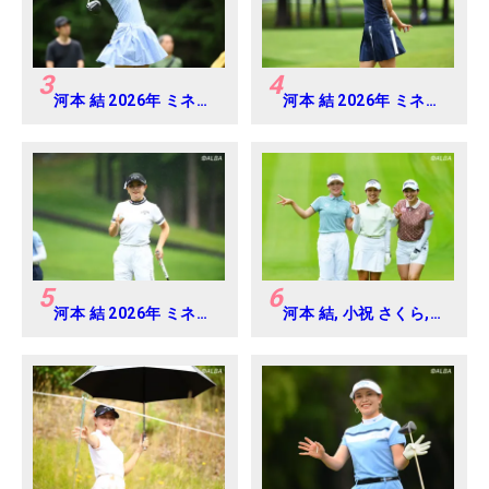
3
4
河本 結 2026年 ミネベ
河本 結 2026年 ミネベ
アミツミ レディス 北海
アミツミ レディス 北海
道新聞カップ Round4
道新聞カップ Round2
5
6
河本 結 2026年 ミネベ
河本 結, 小祝 さくら,
アミツミ レディス 北海
六車 日那乃 2026年 資
道新聞カップ Round3
生堂・JAL レディス
Round4