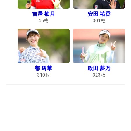
吉澤 柚月
安田 祐香
45
枚
301
枚
都 玲華
政田 夢乃
310
枚
323
枚