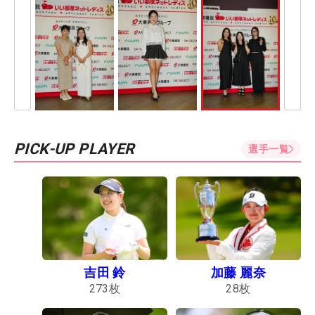
PICK-UP PLAYER
選手一覧
吉田 鈴
加藤 麗奈
273
枚
28
枚