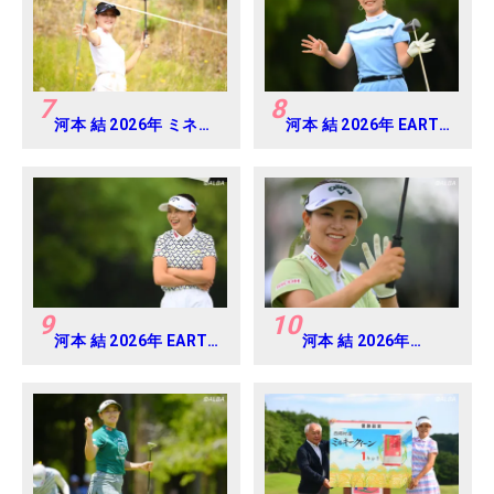
7
8
河本 結 2026年 ミネベ
河本 結 2026年 EARTH
アミツミ レディス 北海
MONDAMIN CUP
道新聞カップ Round1
Round4
9
10
河本 結 2026年 EARTH
河本 結 2026年
MONDAMIN CUP
EARTH MONDAMIN
Round5
CUP Round4