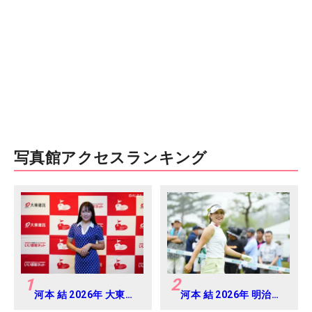
写真館アクセスランキング
1
2
河本 結 2026年 大東建
河本 結 2026年 明治安
託・いい部屋ネットレ
田レディス Round2