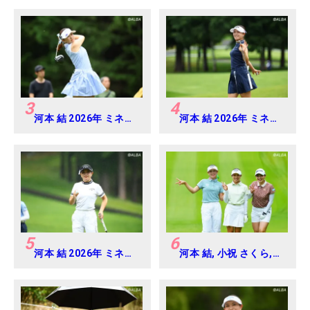
ディス 練習日・プロア
マ
3
4
河本 結 2026年 ミネベ
河本 結 2026年 ミネベ
アミツミ レディス 北海
アミツミ レディス 北海
道新聞カップ Round4
道新聞カップ Round2
5
6
河本 結 2026年 ミネベ
河本 結, 小祝 さくら,
アミツミ レディス 北海
六車 日那乃 2026年 資
道新聞カップ Round3
生堂・JAL レディス
Round4