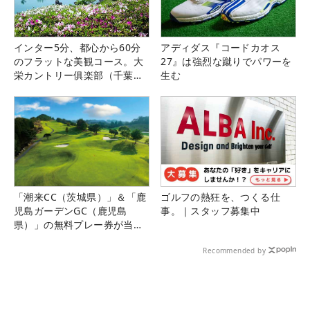
インター5分、都心から60分
アディダス『コードカオス
のフラットな美観コース。大
27』は強烈な蹴りでパワーを
栄カントリー俱楽部（千葉
生む
県）
「潮来CC（茨城県）」＆「鹿
ゴルフの熱狂を、つくる仕
児島ガーデンGC（鹿児島
事。｜スタッフ募集中
県）」の無料プレー券が当た
る！！
Recommended by