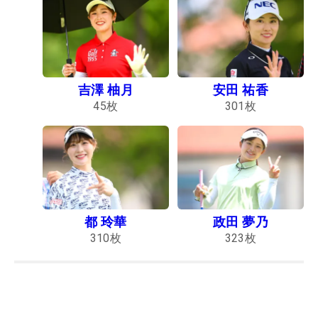
吉澤 柚月
安田 祐香
45
枚
301
枚
都 玲華
政田 夢乃
310
枚
323
枚