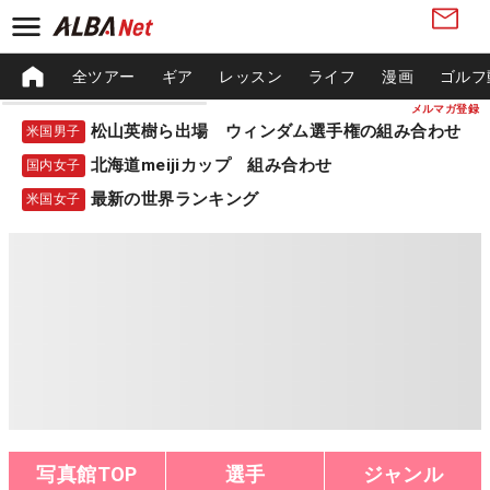
全ツアー
ギア
レッスン
ライフ
漫画
ゴルフ
メルマガ登録
松山英樹ら出場 ウィンダム選手権の組み合わせ
米国男子
北海道meijiカップ 組み合わせ
国内女子
最新の世界ランキング
米国女子
写真館TOP
選手
ジャンル