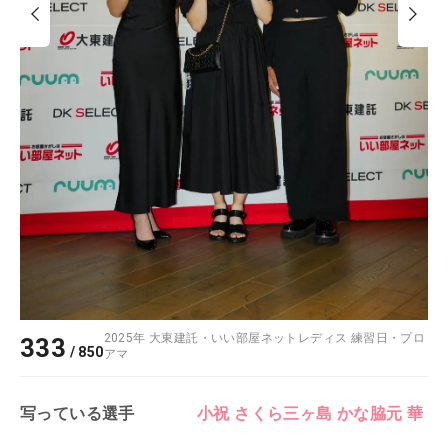
2025年 大東建託・いい部屋ネットレディス 練習日・プロ
333
/
850
アマ
写っている選手
小祝 さくら
三ヶ島 かな
脇元 華