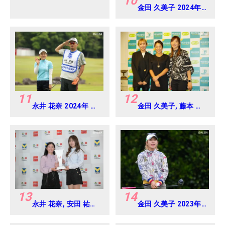
10
金田 久美子 2024年
Vポイント×ENEOS
ゴルフトーナメント
Round-1
11
12
永井 花奈 2024年 リ
金田 久美子, 藤本 麻
ゾートトラスト レデ
子, 脇元 華 2024年
ィス Round-1
明治安田レディス ヨ
コハマタイヤゴルフ
トーナメント
Round-1
13
14
永井 花奈, 安田 祐香
金田 久美子 2023年
2024年 Vポイント
ダイキンオーキッド
×ENEOS ゴルフトー
レディス Round2