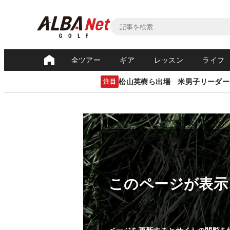
全ツアー
ギア
レッスン
ライフ
松山英樹ら出場 米男子リーダー
注目
このページが表示