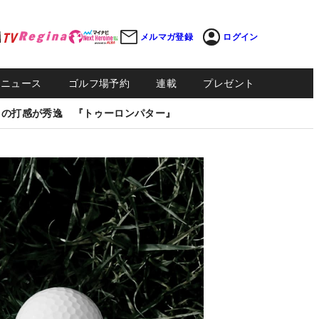
メルマガ登録
ログイン
Sニュース
ゴルフ場予約
連載
プレゼント
しの打感が秀逸 『トゥーロンパター』